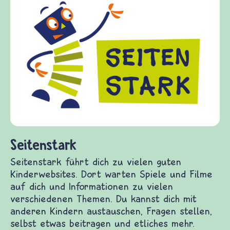
Frieden Fragen
frieden-fragen.de ist ein Internet-Angebot fü
Kinder, Eltern und ErzieherInnen das zu
Fragen von Krieg und Frieden, Streit und
Gewalt informiert und einen Austausch zu
diesem Themenbereich ermöglicht. frieden-
fragen.de bietet Antworten auf wichtige
(Über-)Lebensfragen aus den Bereichen Krieg
und Frieden, Streit und Gewalt.