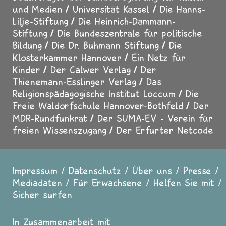
und Medien
Universität Kassel
Die Hanns-
Lilje-Stiftung
Die Heinrich-Dammann-
Stiftung
Die Bundeszentrale für politische
Bildung
Die Dr. Buhmann Stiftung
Die
Klosterkammer Hannover
Ein Netz für
Kinder
Der Calwer Verlag
Der
Thienemann-Esslinger Verlag
Das
Religionspädagogische Institut Loccum
Die
Freie Waldorfschule Hannover-Bothfeld
Der
MDR-Rundfunkrat
Der SUMA-EV - Verein für
freien Wissenszugang
Der Erfurter Netcode
Impressum
Datenschutz
Über uns
Presse
Fußzeile
Mediadaten
Für Erwachsene
Helfen Sie mit
Sicher surfen
In Zusammenarbeit mit