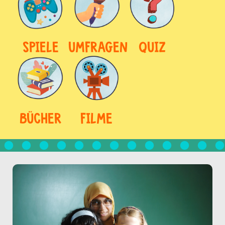
SPIELE
UMFRAGEN
QUIZ
BÜCHER
FILME