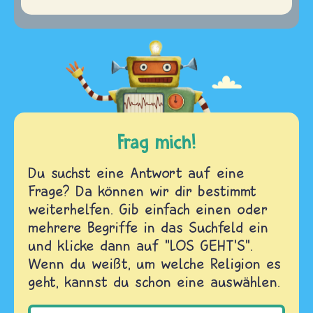
Frag mich!
Du suchst eine Antwort auf eine
Frage? Da können wir dir bestimmt
weiterhelfen. Gib einfach einen oder
mehrere Begriffe in das Suchfeld ein
und klicke dann auf "LOS GEHT'S".
Wenn du weißt, um welche Religion es
geht, kannst du schon eine auswählen.