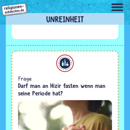
Direkt
zum
Inhalt
UNREINHEIT
Alevitentum
Frage
Darf man an Hizir fasten wenn man
seine Periode hat?