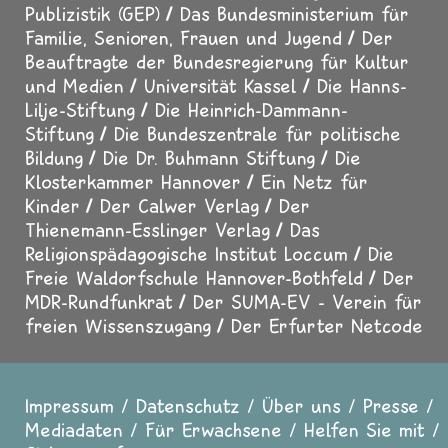
Publizistik (GEP)
Das Bundesministerium für
Familie, Senioren, Frauen und Jugend
Der
Beauftragte der Bundesregierung für Kultur
und Medien
Universität Kassel
Die Hanns-
Lilje-Stiftung
Die Heinrich-Dammann-
Stiftung
Die Bundeszentrale für politische
Bildung
Die Dr. Buhmann Stiftung
Die
Klosterkammer Hannover
Ein Netz für
Kinder
Der Calwer Verlag
Der
Thienemann-Esslinger Verlag
Das
Religionspädagogische Institut Loccum
Die
Freie Waldorfschule Hannover-Bothfeld
Der
MDR-Rundfunkrat
Der SUMA-EV - Verein für
freien Wissenszugang
Der Erfurter Netcode
Impressum
Datenschutz
Über uns
Presse
Fußzeile
Mediadaten
Für Erwachsene
Helfen Sie mit