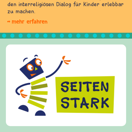
den interreligiösen Dialog für Kinder erlebbar
zu machen.
mehr erfahren
Frieden 
frieden-fra
Kinder, Elt
Fragen von 
Gewalt inf
diesem The
fragen.de b
(Über-)Leb
und Frieden