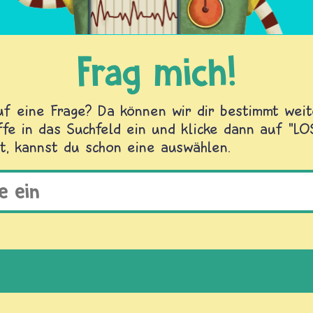
Frag mich!
f eine Frage? Da können wir dir bestimmt weite
fe in das Suchfeld ein und klicke dann auf "L
t, kannst du schon eine auswählen.