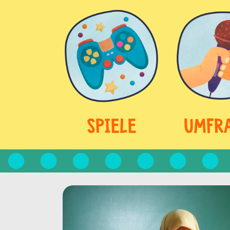
SPIELE
UMFR