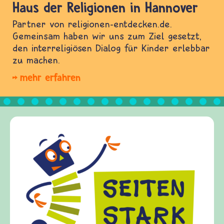
Haus der Religionen in Hannover
Partner von religionen-entdecken.de.
Gemeinsam haben wir uns zum Ziel gesetzt,
den interreligiösen Dialog für Kinder erlebbar
zu machen.
mehr erfahren
Fr
fri
Kin
Fra
Gew
die