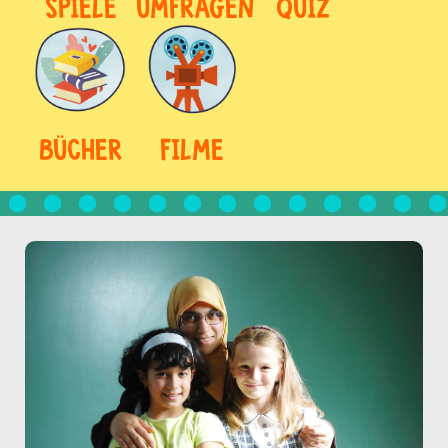
SPIELE
UMFRAGEN
QUIZ
BÜCHER
FILME