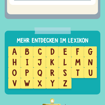
A
B
C
D
E
F
G
H
I
J
K
L
M
N
O
P
Q
R
S
T
U
V
W
X
Y
Z