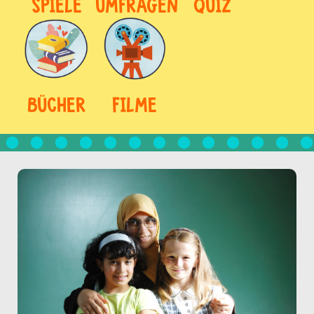
SPIELE
UMFRAGEN
QUIZ
BÜCHER
FILME