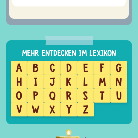
A
B
C
D
E
F
G
H
I
J
K
L
M
N
O
P
Q
R
S
T
U
V
W
X
Y
Z