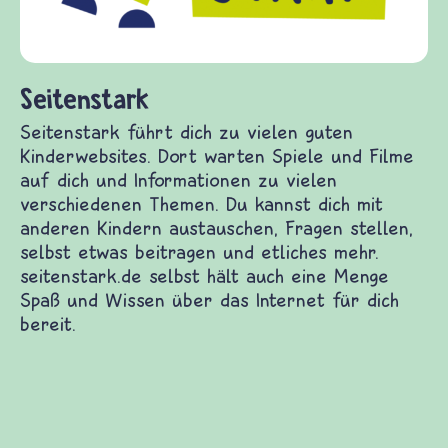
fragen.de bi
(Über-)Lebe
und Frieden,
nstark
tark führt dich zu vielen guten Kinderwebsites.
rten Spiele und Filme auf dich und Informationen
en verschiedenen Themen. Du kannst dich mit
 Kindern austauschen, Fragen stellen, selbst
eitragen und etliches mehr. seitenstark.de selbst
ch eine Menge Spaß und Wissen über das Internet
 bereit.