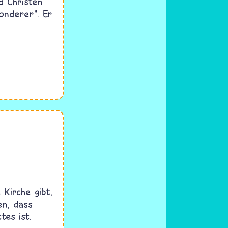
d Christen
onderer“. Er
Kirche gibt,
en, dass
tes ist.