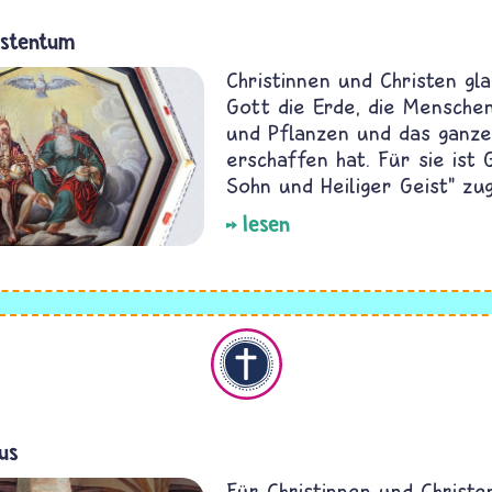
istentum
Christinnen und Christen gl
Gott die Erde, die Menschen
und Pflanzen und das ganz
erschaffen hat. Für sie ist 
Sohn und Heiliger Geist" zug
lesen
Christentum
us
Für Christinnen und Christen