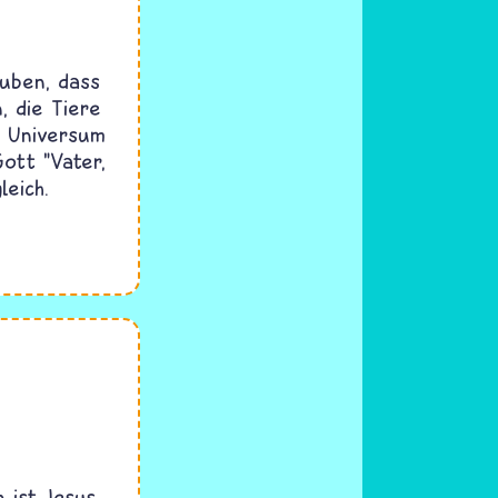
auben, dass
, die Tiere
e Universum
Gott "Vater,
leich.
 ist Jesus