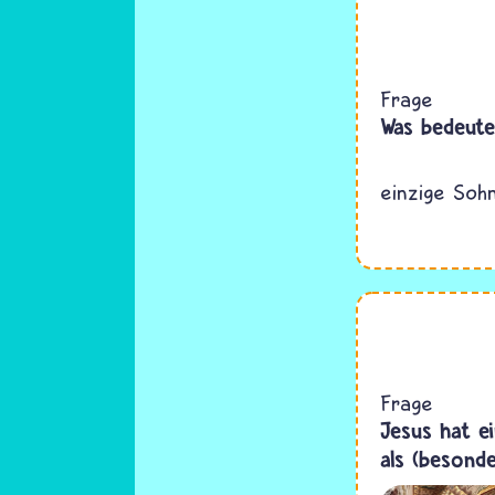
Frage
Was bedeute
einzige Soh
Frage
Jesus hat e
als (besond