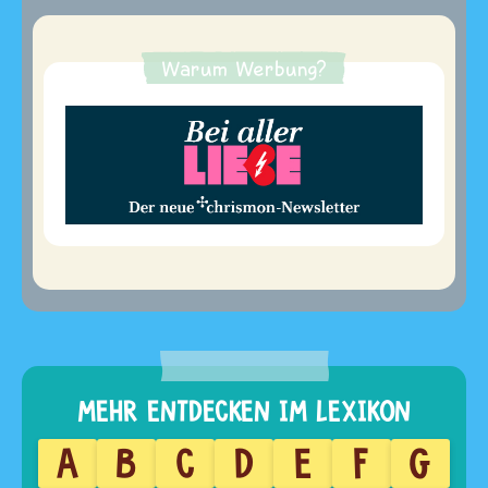
Warum Werbung?
A
B
C
D
E
F
G