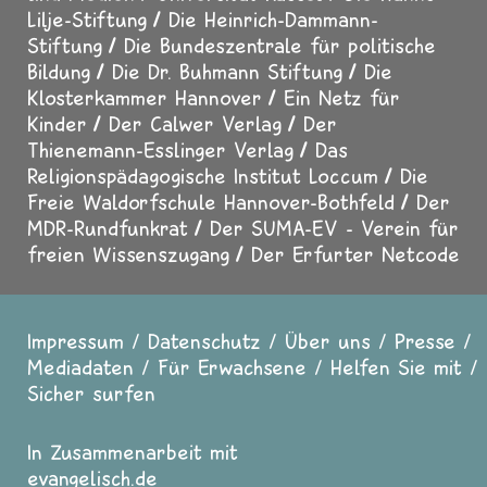
Lilje-Stiftung
Die Heinrich-Dammann-
Stiftung
Die Bundeszentrale für politische
Bildung
Die Dr. Buhmann Stiftung
Die
Klosterkammer Hannover
Ein Netz für
Kinder
Der Calwer Verlag
Der
Thienemann-Esslinger Verlag
Das
Religionspädagogische Institut Loccum
Die
Freie Waldorfschule Hannover-Bothfeld
Der
MDR-Rundfunkrat
Der SUMA-EV - Verein für
freien Wissenszugang
Der Erfurter Netcode
Impressum
Datenschutz
Über uns
Presse
Fußzeile
Mediadaten
Für Erwachsene
Helfen Sie mit
Sicher surfen
In Zusammenarbeit mit
evangelisch.de