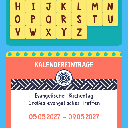
H
I
J
K
L
M
N
O
P
Q
R
S
T
U
V
W
X
Y
Z
KALENDEREINTRÄGE
Evangelischer Kirchentag
Großes evangelisches Treffen
05.05.2027
-
09.05.2027