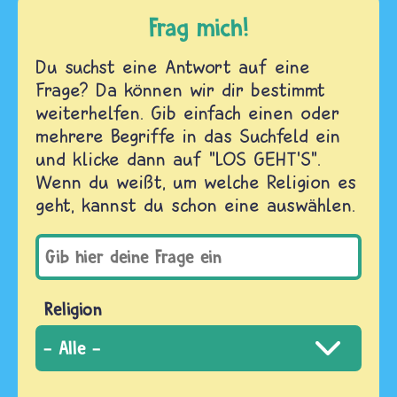
Frag mich!
Du suchst eine Antwort auf eine
Frage? Da können wir dir bestimmt
weiterhelfen. Gib einfach einen oder
mehrere Begriffe in das Suchfeld ein
und klicke dann auf "LOS GEHT'S".
Wenn du weißt, um welche Religion es
geht, kannst du schon eine auswählen.
Religion