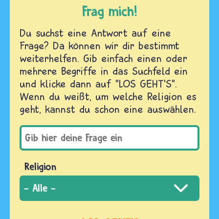
Frag mich!
Du suchst eine Antwort auf eine
Frage? Da können wir dir bestimmt
weiterhelfen. Gib einfach einen oder
mehrere Begriffe in das Suchfeld ein
und klicke dann auf "LOS GEHT'S".
Wenn du weißt, um welche Religion es
geht, kannst du schon eine auswählen.
Religion