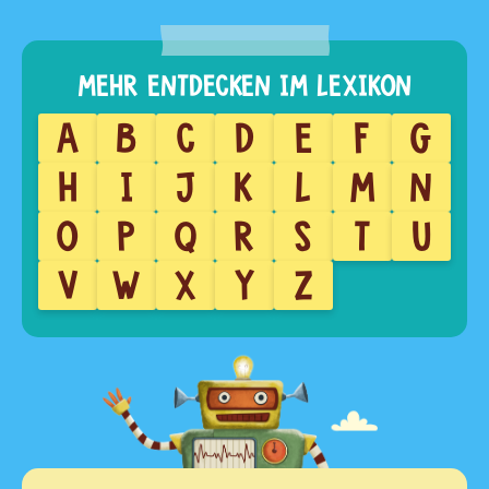
A
B
C
D
E
F
G
H
I
J
K
L
M
N
O
P
Q
R
S
T
U
V
W
X
Y
Z