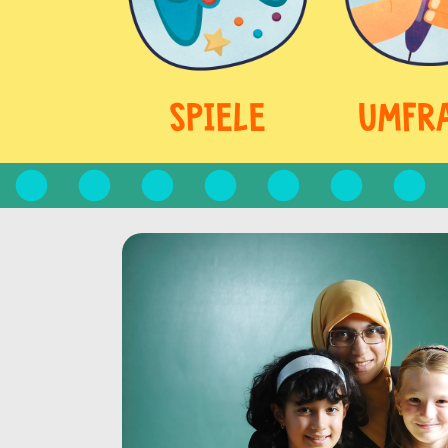
SPIELE
UMFR