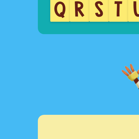
Q
R
S
T