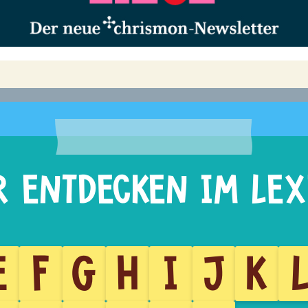
E
F
G
H
I
J
K