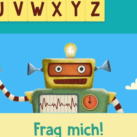
U
V
W
X
Y
Z
Frag mich!