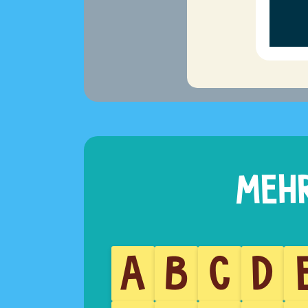
A
B
C
D