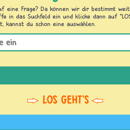
f eine Frage? Da können wir dir bestimmt weite
fe in das Suchfeld ein und klicke dann auf "L
t, kannst du schon eine auswählen.