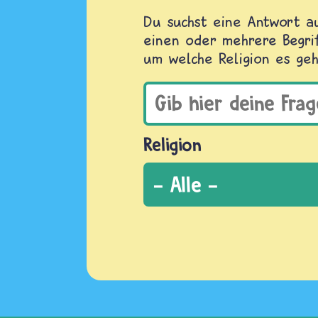
Du suchst eine Antwort au
einen oder mehrere Begrif
um welche Religion es geh
Religion