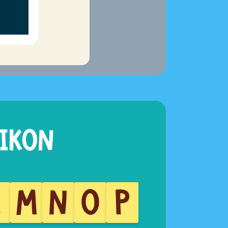
L
M
N
O
P