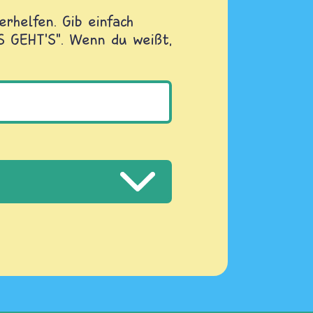
rhelfen. Gib einfach
OS GEHT'S". Wenn du weißt,