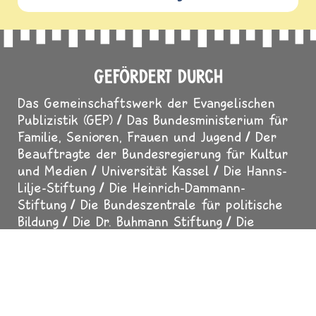
GEFÖRDERT DURCH
Das Gemeinschaftswerk der Evangelischen
Publizistik (GEP)
Das Bundesministerium für
Familie, Senioren, Frauen und Jugend
Der
Beauftragte der Bundesregierung für Kultur
und Medien
Universität Kassel
Die Hanns-
Lilje-Stiftung
Die Heinrich-Dammann-
Stiftung
Die Bundeszentrale für politische
Bildung
Die Dr. Buhmann Stiftung
Die
Klosterkammer Hannover
Ein Netz für
Kinder
Der Calwer Verlag
Der
Thienemann-Esslinger Verlag
Das
Religionspädagogische Institut Loccum
Die
Freie Waldorfschule Hannover-Bothfeld
Der