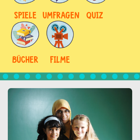
SPIELE
UMFRAGEN
QUIZ
BÜCHER
FILME