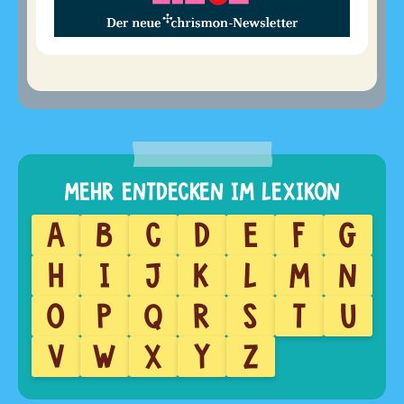
A
B
C
D
E
F
G
H
I
J
K
L
M
N
O
P
Q
R
S
T
U
V
W
X
Y
Z