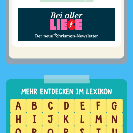
A
B
C
D
E
F
G
H
I
J
K
L
M
N
O
P
Q
R
S
T
U