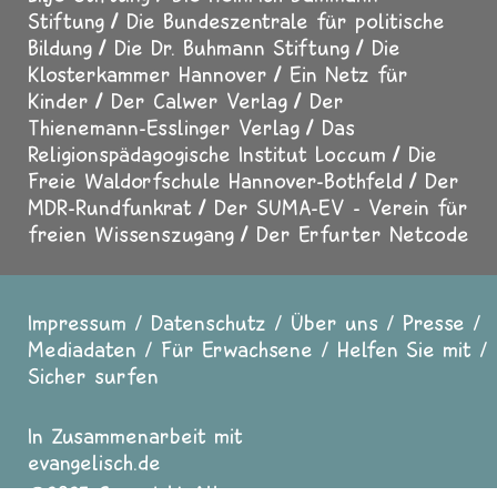
Stiftung
Die Bundeszentrale für politische
Bildung
Die Dr. Buhmann Stiftung
Die
Klosterkammer Hannover
Ein Netz für
Kinder
Der Calwer Verlag
Der
Thienemann-Esslinger Verlag
Das
Religionspädagogische Institut Loccum
Die
Freie Waldorfschule Hannover-Bothfeld
Der
MDR-Rundfunkrat
Der SUMA-EV - Verein für
freien Wissenszugang
Der Erfurter Netcode
Impressum
Datenschutz
Über uns
Presse
Fußzeile
Mediadaten
Für Erwachsene
Helfen Sie mit
Sicher surfen
In Zusammenarbeit mit
evangelisch.de
2025 Copyright All