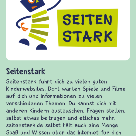
fri
Kin
Fra
Gew
die
fra
(Üb
und
Seitenstark
Seitenstark führt dich zu vielen guten
Kinderwebsites. Dort warten Spiele und Filme
auf dich und Informationen zu vielen
verschiedenen Themen. Du kannst dich mit
anderen Kindern austauschen, Fragen stellen,
selbst etwas beitragen und etliches mehr.
seitenstark.de selbst hält auch eine Menge Spaß
und Wissen über das Internet für dich bereit.