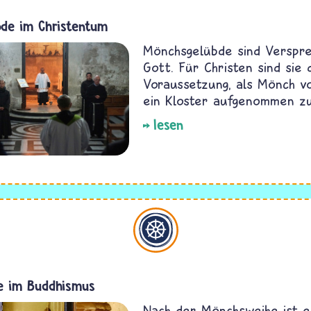
de im Christentum
Mönchsgelübde sind Verspr
Gott. Für Christen sind sie 
Voraussetzung, als Mönch vo
ein Kloster aufgenommen z
lesen
Buddhismus
e im Buddhismus
Nach der Mönchsweihe ist e