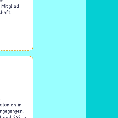
 Mitglied
haft.
.
olonien in
orgegangen.
1 und 363 in