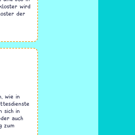
kloster wird
Kloster der
, wie in
ottesdienste
 sich in
oder auch
g zum