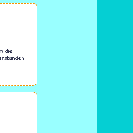
m die
verstanden