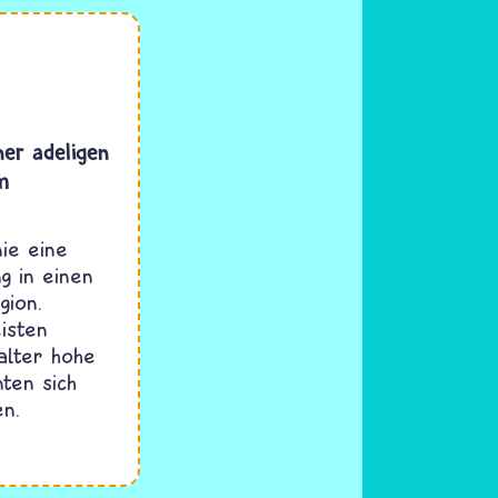
ner adeligen
m
ie eine
g in einen
gion.
isten
lalter hohe
ten sich
en.