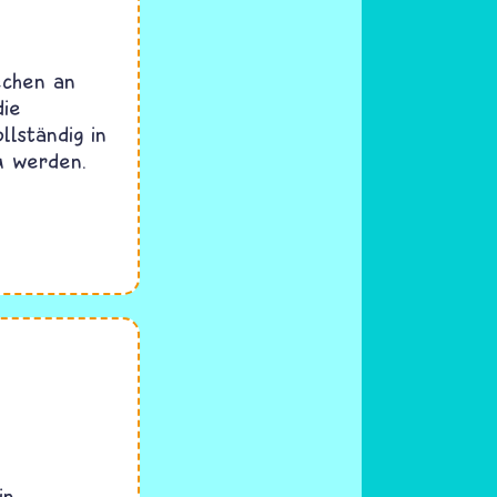
echen an
die
llständig in
u werden.
in