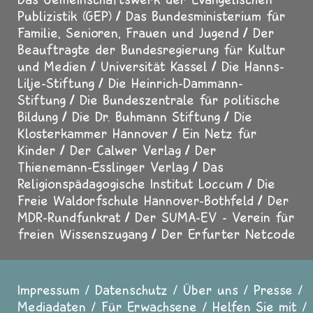
Publizistik (GEP)
Das Bundesministerium für
Familie, Senioren, Frauen und Jugend
Der
Beauftragte der Bundesregierung für Kultur
und Medien
Universität Kassel
Die Hanns-
Lilje-Stiftung
Die Heinrich-Dammann-
Stiftung
Die Bundeszentrale für politische
Bildung
Die Dr. Buhmann Stiftung
Die
Klosterkammer Hannover
Ein Netz für
Kinder
Der Calwer Verlag
Der
Thienemann-Esslinger Verlag
Das
Religionspädagogische Institut Loccum
Die
Freie Waldorfschule Hannover-Bothfeld
Der
MDR-Rundfunkrat
Der SUMA-EV - Verein für
freien Wissenszugang
Der Erfurter Netcode
Impressum
Datenschutz
Über uns
Presse
Fußzeile
Mediadaten
Für Erwachsene
Helfen Sie mit