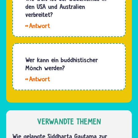
den USA und Australien
verbreitet?
Hallo.
Die
Anzahl
an
Menschen,
Wer kann ein buddhistischer
die an
Mönch werden?
den
Jeder
Buddhismus
Buddhist
glauben,
kann
ist
Mönch
schwer
werden,
zu
wenn er
VERWANDTE THEMEN
berechnen.
einige
Es gibt
Voraussetzungen
Wie gelangte Siddharta Gautama zur
nämlich