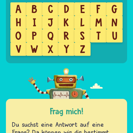
A
B
C
D
E
F
G
H
I
J
K
L
M
N
O
P
Q
R
S
T
U
V
W
X
Y
Z
Frag mich!
Du suchst eine Antwort auf eine
Frage? Da können wir dir bestimmt