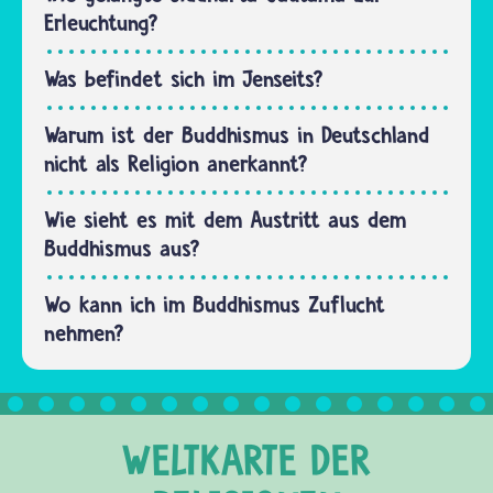
erfüllt.
Erleuchtung?
kein
Er muss
Register,…
mindestens
Was befindet sich im Jenseits?
20 Jahre
alt und
Warum ist der Buddhismus in Deutschland
gesund…
nicht als Religion anerkannt?
Wie sieht es mit dem Austritt aus dem
Buddhismus aus?
Wo kann ich im Buddhismus Zuflucht
nehmen?