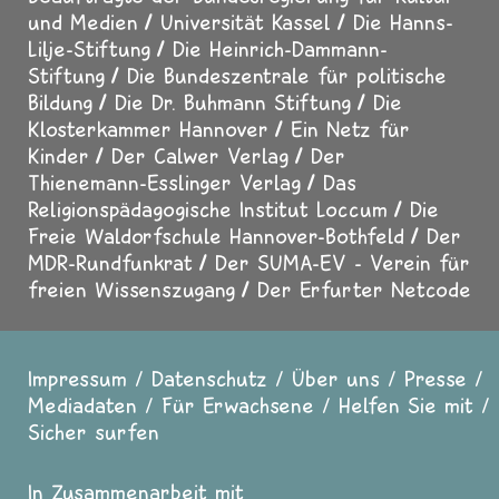
und Medien
Universität Kassel
Die Hanns-
Lilje-Stiftung
Die Heinrich-Dammann-
Stiftung
Die Bundeszentrale für politische
Bildung
Die Dr. Buhmann Stiftung
Die
Klosterkammer Hannover
Ein Netz für
Kinder
Der Calwer Verlag
Der
Thienemann-Esslinger Verlag
Das
Religionspädagogische Institut Loccum
Die
Freie Waldorfschule Hannover-Bothfeld
Der
MDR-Rundfunkrat
Der SUMA-EV - Verein für
freien Wissenszugang
Der Erfurter Netcode
Impressum
Datenschutz
Über uns
Presse
Fußzeile
Mediadaten
Für Erwachsene
Helfen Sie mit
Sicher surfen
In Zusammenarbeit mit