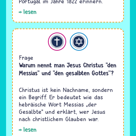
Portugal im Jahre 1822 erinnern.
lesen
hristentum
Judentum
Frage
Warum nennt man Jesus Christus "den
Messias" und "den gesalbten Gottes''?
Christus ist kein Nachname, sondern
ein Begriff. Er bedeutet wie das
hebräische Wort Messias „der
Gesalbte“ und erklärt, wer Jesus
nach christlichem Glauben war.
lesen