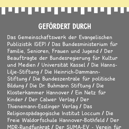
GEFÖRDERT DURCH
Das Gemeinschaftswerk der Evangelischen
Publizistik (GEP)
Das Bundesministerium für
Familie, Senioren, Frauen und Jugend
Der
Beauftragte der Bundesregierung für Kultur
und Medien
Universität Kassel
Die Hanns-
Lilje-Stiftung
Die Heinrich-Dammann-
Stiftung
Die Bundeszentrale für politische
Bildung
Die Dr. Buhmann Stiftung
Die
Klosterkammer Hannover
Ein Netz für
Kinder
Der Calwer Verlag
Der
Thienemann-Esslinger Verlag
Das
Religionspädagogische Institut Loccum
Die
Freie Waldorfschule Hannover-Bothfeld
Der
MDR-Rundfunkrat
Der SUMA-EV - Verein für