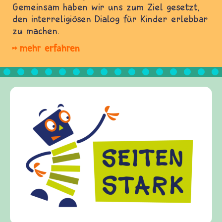
Gemeinsam haben wir uns zum Ziel gesetzt,
den interreligiösen Dialog für Kinder erlebbar
zu machen.
mehr erfahren
Frieden Fr
frieden-fragen
Kinder, Eltern
Fragen von Kri
Gewalt inform
diesem Themen
fragen.de biet
(Über-)Lebens