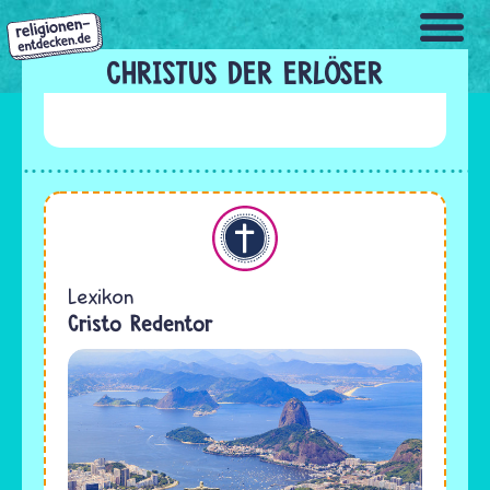
Direkt
zum
Inhalt
CHRISTUS DER ERLÖSER
Christentum
Lexikon
Cristo Redentor