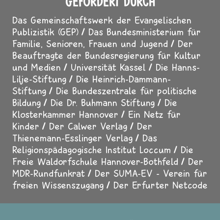
GEFÖRDERT DURCH
Das Gemeinschaftswerk der Evangelischen
Publizistik (GEP)
Das Bundesministerium für
Familie, Senioren, Frauen und Jugend
Der
Beauftragte der Bundesregierung für Kultur
und Medien
Universität Kassel
Die Hanns-
Lilje-Stiftung
Die Heinrich-Dammann-
Stiftung
Die Bundeszentrale für politische
Bildung
Die Dr. Buhmann Stiftung
Die
Klosterkammer Hannover
Ein Netz für
Kinder
Der Calwer Verlag
Der
Thienemann-Esslinger Verlag
Das
Religionspädagogische Institut Loccum
Die
Freie Waldorfschule Hannover-Bothfeld
Der
MDR-Rundfunkrat
Der SUMA-EV - Verein für
freien Wissenszugang
Der Erfurter Netcode