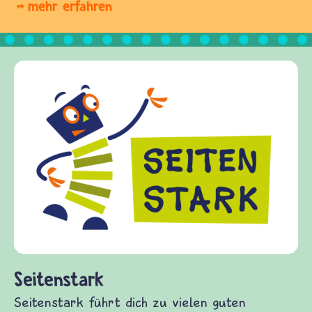
mehr erfahren
Frieden Fragen
frieden-fragen.de ist ein Internet-Angebot für
Kinder, Eltern und ErzieherInnen das zu
Fragen von Krieg und Frieden, Streit und
Gewalt informiert und einen Austausch zu
diesem Themenbereich ermöglicht. frieden-
fragen.de bietet Antworten auf wichtige
(Über-)Lebensfragen aus den Bereichen Krieg
und Frieden, Streit und Gewalt.