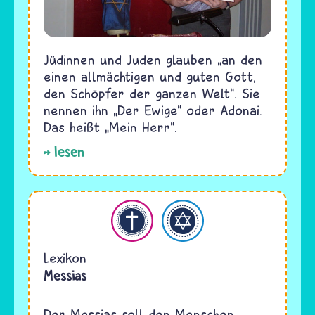
Jüdinnen und Juden glauben „an den
einen allmächtigen und guten Gott,
den Schöpfer der ganzen Welt“. Sie
nennen ihn „Der Ewige“ oder Adonai.
Das heißt „Mein Herr“.
lesen
hristentum
Judentum
Lexikon
Messias
Der Messias soll den Menschen