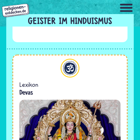
Direkt
zum
Inhalt
GEISTER IM HINDUISMUS
Hinduismus
Lexikon
Devas