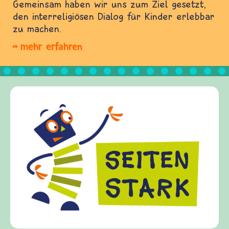
Gemeinsam haben wir uns zum Ziel gesetzt,
den interreligiösen Dialog für Kinder erlebbar
zu machen.
mehr erfahren
Frieden Fragen
frieden-fragen.de ist ein Interne
Kinder, Eltern und ErzieherInnen 
Fragen von Krieg und Frieden, Str
Gewalt informiert und einen Aust
diesem Themenbereich ermöglicht.
fragen.de bietet Antworten auf w
(Über-)Lebensfragen aus den Bere
und Frieden, Streit und Gewalt.