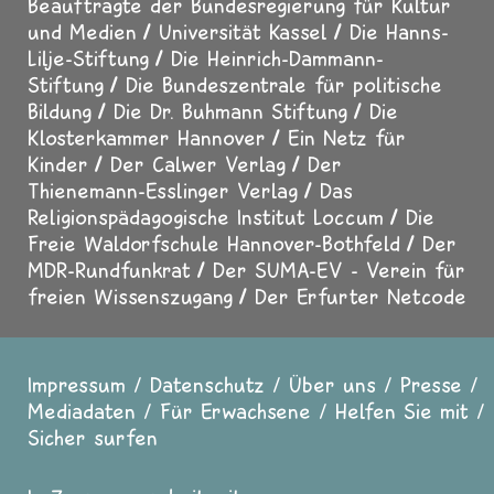
Beauftragte der Bundesregierung für Kultur
und Medien
Universität Kassel
Die Hanns-
Lilje-Stiftung
Die Heinrich-Dammann-
Stiftung
Die Bundeszentrale für politische
Bildung
Die Dr. Buhmann Stiftung
Die
Klosterkammer Hannover
Ein Netz für
Kinder
Der Calwer Verlag
Der
Thienemann-Esslinger Verlag
Das
Religionspädagogische Institut Loccum
Die
Freie Waldorfschule Hannover-Bothfeld
Der
MDR-Rundfunkrat
Der SUMA-EV - Verein für
freien Wissenszugang
Der Erfurter Netcode
Impressum
Datenschutz
Über uns
Presse
Fußzeile
Mediadaten
Für Erwachsene
Helfen Sie mit
Sicher surfen