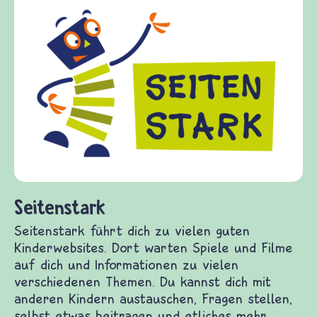
Frieden Fragen
frieden-fragen.de ist ein Internet-Angebot für
Kinder, Eltern und ErzieherInnen das zu
Fragen von Krieg und Frieden, Streit und
Gewalt informiert und einen Austausch zu
diesem Themenbereich ermöglicht. frieden-
fragen.de bietet Antworten auf wichtige
(Über-)Lebensfragen aus den Bereichen Krieg
und Frieden, Streit und Gewalt.