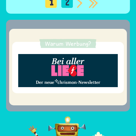
1
2
Seitennummerierung
Warum Werbung?