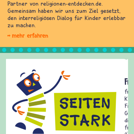
Partner von religionen-entdecken.de.
Gemeinsam haben wir uns zum Ziel gesetzt,
den interreligiösen Dialog für Kinder erlebbar
zu machen.
mehr erfahren
Frieden Fragen
frieden-fragen.de ist ein Internet-Angebot für
Kinder, Eltern und ErzieherInnen das zu
Fragen von Krieg und Frieden, Streit und
Gewalt informiert und einen Austausch zu
diesem Themenbereich ermöglicht. frieden-
fragen.de bietet Antworten auf wichtige