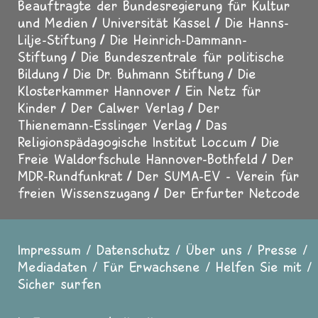
Beauftragte der Bundesregierung für Kultur
und Medien
Universität Kassel
Die Hanns-
Lilje-Stiftung
Die Heinrich-Dammann-
Stiftung
Die Bundeszentrale für politische
Bildung
Die Dr. Buhmann Stiftung
Die
Klosterkammer Hannover
Ein Netz für
Kinder
Der Calwer Verlag
Der
Thienemann-Esslinger Verlag
Das
Religionspädagogische Institut Loccum
Die
Freie Waldorfschule Hannover-Bothfeld
Der
MDR-Rundfunkrat
Der SUMA-EV - Verein für
freien Wissenszugang
Der Erfurter Netcode
Impressum
Datenschutz
Über uns
Presse
Fußzeile
Mediadaten
Für Erwachsene
Helfen Sie mit
Sicher surfen