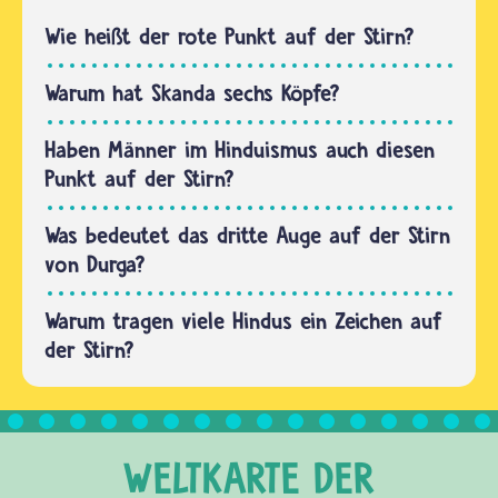
halten
frei
einige
Wie heißt der rote Punkt auf der Stirn?
bekommt,
Dinge in
hängt…
ihren
Warum hat Skanda sechs Köpfe?
Händen.
Sie
Haben Männer im Hinduismus auch diesen
stehen
Punkt auf der Stirn?
für
bestimmte
Was bedeutet das dritte Auge auf der Stirn
Eigenschaften,
von Durga?
…
Warum tragen viele Hindus ein Zeichen auf
der Stirn?