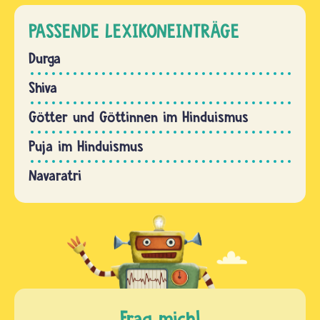
PASSENDE LEXIKONEINTRÄGE
Durga
Shiva
Götter und Göttinnen im Hinduismus
Puja im Hinduismus
Navaratri
Frag mich!