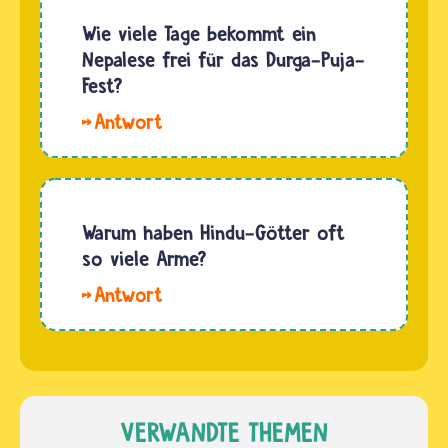
Statuen
Entschlossenheit,
zeigen
Wie viele Tage bekommt ein
wie eine
Shiva
Nepalese frei für das Durga-Puja-
Löwin
komplett
Fest?
mutig
blau,
und mit…
Hallo
andere
Gamilah.
nur mit
Auf diese
blauem
Frage
Kopf. Nach
gibt es
Warum haben Hindu-Götter oft
einer
sicher
so viele Arme?
Legende
viele
hat die…
Hallo
Antworten.
Hatice.
Ob ein
Viele
Nepalese
Gottheiten
zum
der
Durga-
Hindus
VERWANDTE THEMEN
Puja-Fest