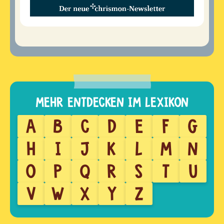
A
B
C
D
E
F
G
H
I
J
K
L
M
N
O
P
Q
R
S
T
U
V
W
X
Y
Z