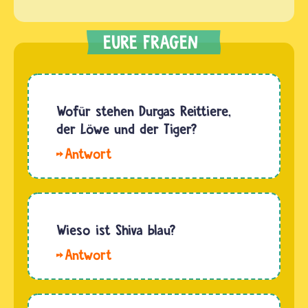
Wofür stehen Durgas Reittiere,
der Löwe und der Tiger?
Hallo
Lexi und
Aisha,
Durgas
Reittiere
Wieso ist Shiva blau?
sind ein
Manche
Zeichen
Bilder
für ihre
oder
große