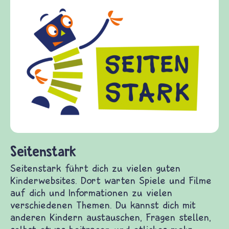
Frieden Fragen
frieden-fragen.de ist ein Internet-Angebot für
Kinder, Eltern und ErzieherInnen das zu
Fragen von Krieg und Frieden, Streit und
Gewalt informiert und einen Austausch zu
diesem Themenbereich ermöglicht. frieden-
fragen.de bietet Antworten auf wichtige
(Über-)Lebensfragen aus den Bereichen Krieg
und Frieden, Streit und Gewalt.