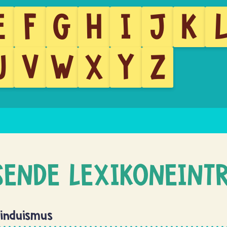
E
F
G
H
I
J
K
U
V
W
X
Y
Z
SENDE LEXIKONEINT
Hinduismus