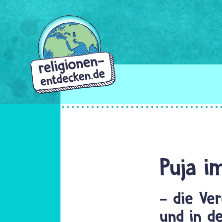
Direkt
zum
Inhalt
Puja i
- die Ve
und in d