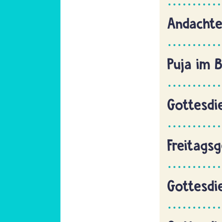
Andachte
Puja im 
Gottesdi
Freitags
Gottesdi