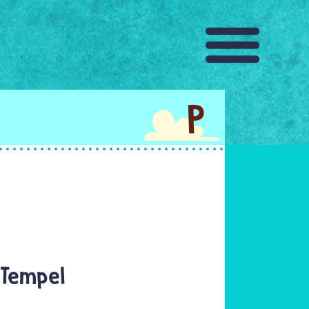
P
 Tempel