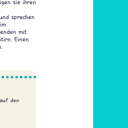
gen sie ihren
 und sprechen
im
henden mit
tirn. Einen
.
 auf den