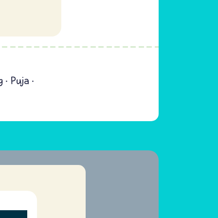
g
Puja