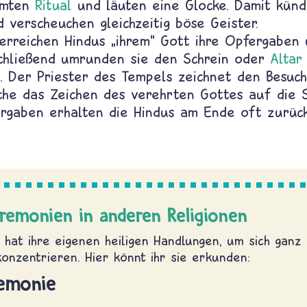
mmten
Ritual
und läuten eine Glocke. Damit kündi
 verscheuchen gleichzeitig böse Geister.
rreichen Hindus „ihrem“ Gott ihre Opfergaben
chließend umrunden sie den Schrein oder
Altar
n. Der Priester des Tempels zeichnet den Besuc
che das Zeichen des verehrten Gottes auf die S
ergaben erhalten die Hindus am Ende oft zurück
eremonien in anderen Religionen
n hat ihre eigenen heiligen Handlungen, um sich ganz
onzentrieren. Hier könnt ihr sie erkunden:
emonie