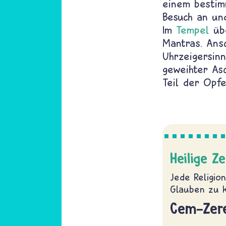
einem besti
Besuch an und
Im
Tempel
übe
Mantras. Ans
Uhrzeigersin
geweihter As
Teil der Opf
Heilige Z
Jede Religio
Glauben zu k
Cem-Zer