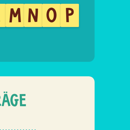
L
M
N
O
P
RÄGE