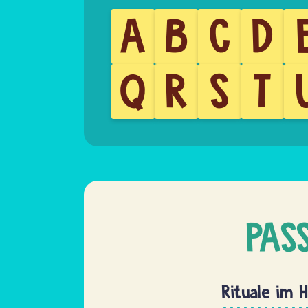
A
B
C
D
Q
R
S
T
PAS
Rituale im 