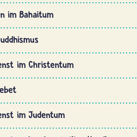
n im Bahaitum
Buddhismus
enst im Christentum
gebet
enst im Judentum