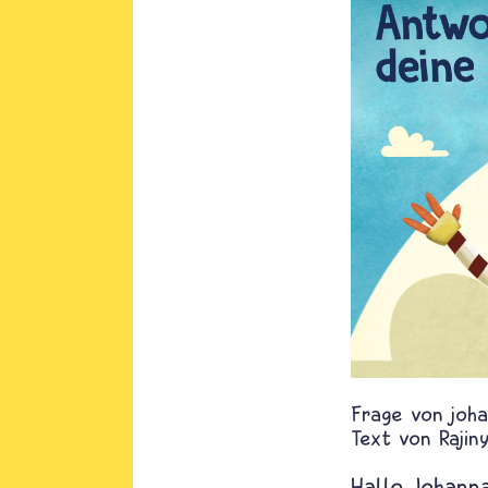
joh
Text von
Rajin
Hallo Johann