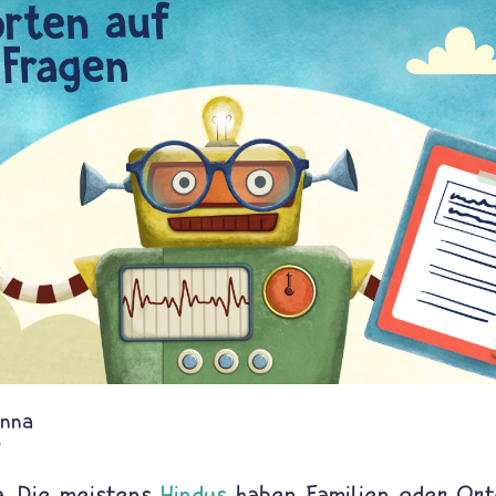
anna
y
a. Die meistens
Hindus
haben Familien oder Orte