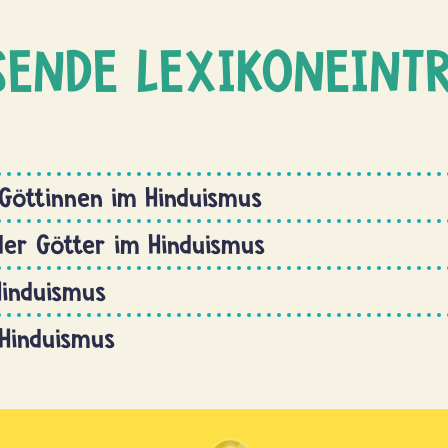
SENDE LEXIKONEINT
Göttinnen im Hinduismus
der Götter im Hinduismus
Hinduismus
 Hinduismus