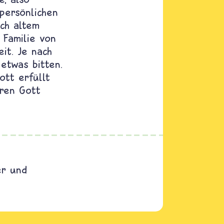
persönlichen
ch altem
e Familie von
eit. Je nach
etwas bitten.
tt erfüllt
ren Gott
er und