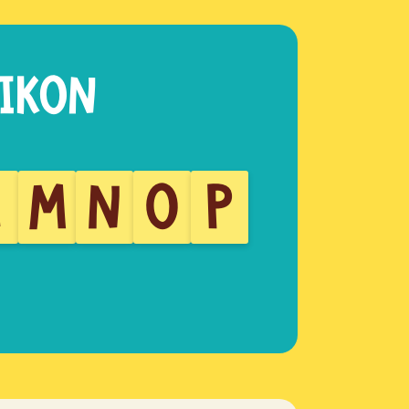
L
M
N
O
P