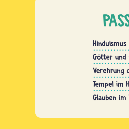
PAS
Hinduismus
Götter und 
Verehrung 
Tempel im 
Glauben im