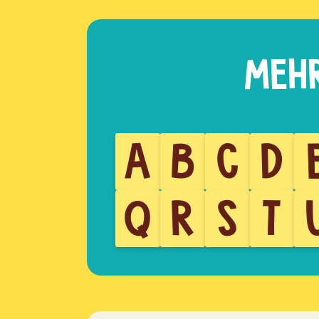
A
B
C
D
Q
R
S
T