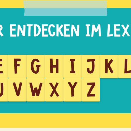
E
F
G
H
I
J
K
U
V
W
X
Y
Z