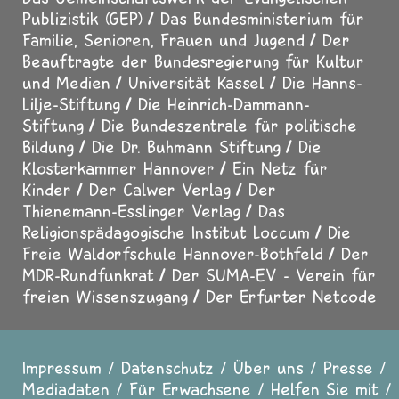
Publizistik (GEP)
Das Bundesministerium für
Familie, Senioren, Frauen und Jugend
Der
Beauftragte der Bundesregierung für Kultur
und Medien
Universität Kassel
Die Hanns-
Lilje-Stiftung
Die Heinrich-Dammann-
Stiftung
Die Bundeszentrale für politische
Bildung
Die Dr. Buhmann Stiftung
Die
Klosterkammer Hannover
Ein Netz für
Kinder
Der Calwer Verlag
Der
Thienemann-Esslinger Verlag
Das
Religionspädagogische Institut Loccum
Die
Freie Waldorfschule Hannover-Bothfeld
Der
MDR-Rundfunkrat
Der SUMA-EV - Verein für
freien Wissenszugang
Der Erfurter Netcode
Impressum
Datenschutz
Über uns
Presse
Fußzeile
Mediadaten
Für Erwachsene
Helfen Sie mit