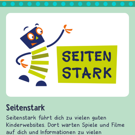
Frieden Fragen
frieden-fragen.de ist ein Internet-Angebot für
Kinder, Eltern und ErzieherInnen das zu
Fragen von Krieg und Frieden, Streit und
Gewalt informiert und einen Austausch zu
diesem Themenbereich ermöglicht. frieden-
fragen.de bietet Antworten auf wichtige
(Über-)Lebensfragen aus den Bereichen Krieg
und Frieden, Streit und Gewalt.