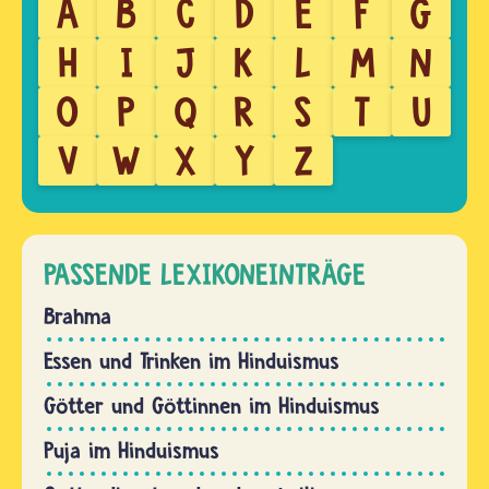
A
B
C
D
E
F
G
H
I
J
K
L
M
N
O
P
Q
R
S
T
U
V
W
X
Y
Z
PASSENDE LEXIKONEINTRÄGE
Brahma
Essen und Trinken im Hinduismus
Götter und Göttinnen im Hinduismus
Puja im Hinduismus