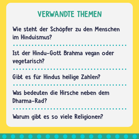
heilig
Namen,
sind,
VERWANDTE THEMEN
die
halten
Hindus
auch
Wie steht der Schöpfer zu den Menschen
benutzen,
viele
im Hinduismus?
wenn…
Hindus
Rinder in
Ist der Hindu-Gott Brahma vegan oder
der
vegetarisch?
Landwirtschaft.
…
Gibt es für Hindus heilige Zahlen?
Was bedeuten die Hirsche neben dem
Dharma-Rad?
Warum gibt es so viele Religionen?