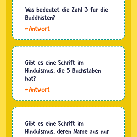
Was bedeutet die Zahl 3 für die
Buddhisten?
Hallo.
Menschen,
die an
den
Buddhismus
Gibt es eine Schrift im
glauben
Hinduismus, die 5 Buchstaben
können
hat?
drei
Der
"Zufluchten"
Name
suchen
der
und
Heiligen
finden
Schriften
Gibt es eine Schrift im
sie bei
Veden
Hinduismus, deren Name aus nur
Buddha,