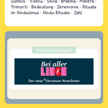
Symbol
Vishnu
Shiva
Brahma
Mantra
Trimurti
Bedeutung
Zeremonie
Rituale
im Hinduismus
Hindu-Rituale
Zahl
Warum Werbung?