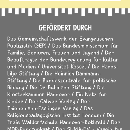
GEFÖRDERT DURCH
Das Gemeinschaftswerk der Evangelischen
Publizistik (GEP)
Das Bundesministerium für
Familie, Senioren, Frauen und Jugend
Der
Beauftragte der Bundesregierung für Kultur
und Medien
Universität Kassel
Die Hanns-
Lilje-Stiftung
Die Heinrich-Dammann-
Stiftung
Die Bundeszentrale für politische
Bildung
Die Dr. Buhmann Stiftung
Die
Klosterkammer Hannover
Ein Netz für
Kinder
Der Calwer Verlag
Der
Thienemann-Esslinger Verlag
Das
Religionspädagogische Institut Loccum
Die
Freie Waldorfschule Hannover-Bothfeld
Der
MDR-Rundfunkrat
Der SUMA-EV - Verein für