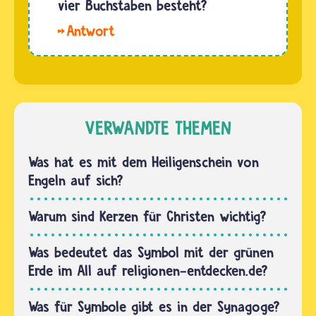
hat fünf
vier Buchstaben besteht?
im
Buchstaben.
Dharma
Hallo
Das gilt
und…
Lea.
auch für
Damit ist
die
sicher
beiden
der Veda
Mantras
gemeint.
VERWANDTE THEMEN
für Shiva
Außerdem
und
nennen
Was hat es mit dem Heiligenschein von
Vishnu.…
viele
Engeln auf sich?
Hindus
die
Warum sind Kerzen für Christen wichtig?
Bhagavadgita
liebevoll
Was bedeutet das Symbol mit der grünen
einfach
Erde im All auf religionen-entdecken.de?
„die
Gita…
Was für Symbole gibt es in der Synagoge?