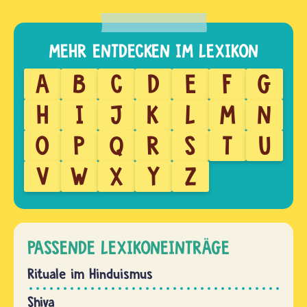
A
B
C
D
E
F
G
H
I
J
K
L
M
N
O
P
Q
R
S
T
U
V
W
X
Y
Z
PASSENDE LEXIKONEINTRÄGE
Rituale im Hinduismus
Shiva