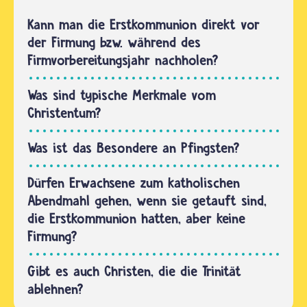
stammt
dich auf
aus der
Kann man die Erstkommunion direkt vor
den
hebräischen
der Firmung bzw. während des
Namen
Bibel und
Firmvorbereitungsjahr nachholen?
des
berichtet
Vaters…
über die
Was sind typische Merkmale vom
große
Christentum?
Sintflut.
Laut…
Was ist das Besondere an Pfingsten?
Dürfen Erwachsene zum katholischen
Abendmahl gehen, wenn sie getauft sind,
die Erstkommunion hatten, aber keine
Firmung?
Gibt es auch Christen, die die Trinität
ablehnen?