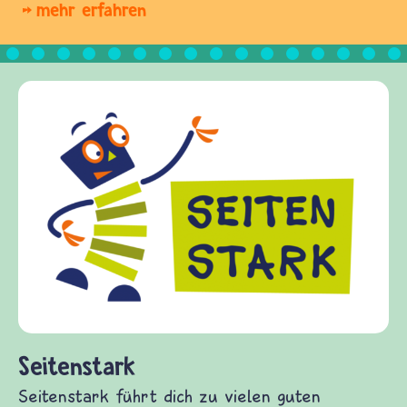
mehr erfahren
Frieden Fragen
frieden-fragen.de ist ein Internet-Angebot für
Kinder, Eltern und ErzieherInnen das zu
Fragen von Krieg und Frieden, Streit und
Gewalt informiert und einen Austausch zu
diesem Themenbereich ermöglicht. frieden-
fragen.de bietet Antworten auf wichtige
(Über-)Lebensfragen aus den Bereichen Krieg
und Frieden, Streit und Gewalt.