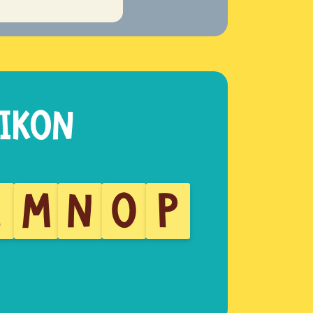
L
M
N
O
P