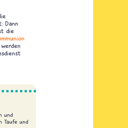
die
t: Dann
t die
ommunion
l werden
esdienst
en und
on Taufe und