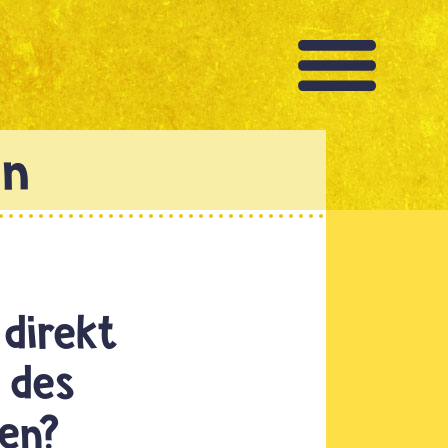
direkt
 des
len?