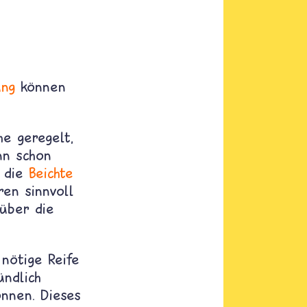
ung
können
he geregelt,
nn schon
h die
Beichte
ren sinnvoll
 über die
 nötige Reife
ündlich
nnen. Dieses