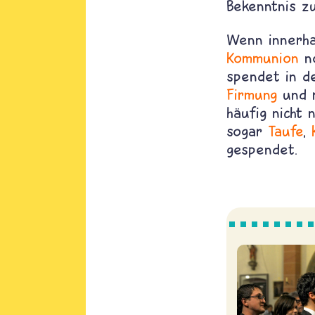
Bekenntnis z
Wenn innerhal
Kommunion
no
spendet in d
Firmung
und r
häufig nicht
sogar
Taufe
,
gespendet.