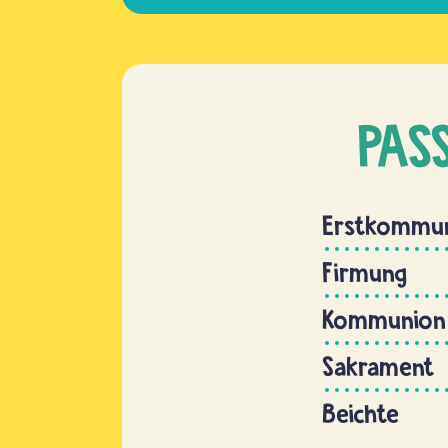
PAS
Erstkommu
Firmung
Kommunion
Sakrament
Beichte