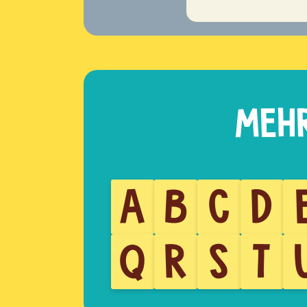
A
B
C
D
Q
R
S
T