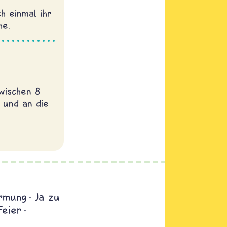
h einmal ihr
he.
wischen 8
 und an die
rmung
Ja zu
Feier