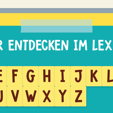
E
F
G
H
I
J
K
U
V
W
X
Y
Z