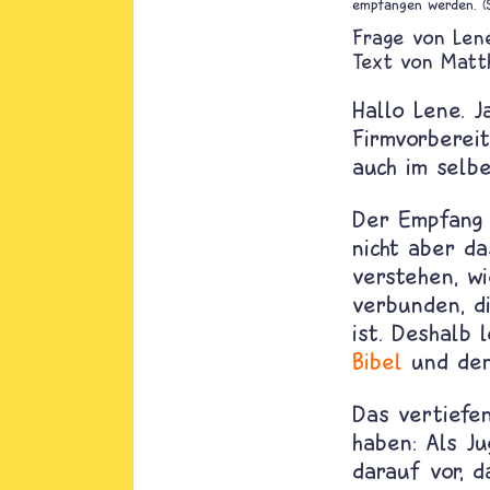
empfangen werden. (
Len
Text von
Matt
Hallo Lene. J
Firmvorberei
auch im selb
Der Empfang
nicht aber da
verstehen, wi
verbunden, d
ist. Deshalb 
Bibel
und den 
Das vertiefen
haben: Als Ju
darauf vor, 