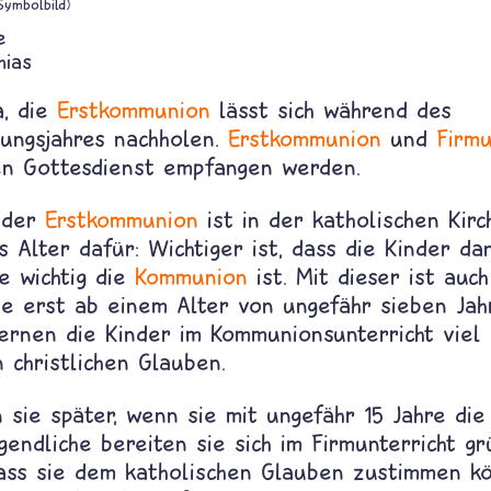
Symbolbild)
e
hias
a, die
Erstkommunion
lässt sich während des
tungsjahres nachholen.
Erstkommunion
und
Firm
en Gottesdienst empfangen werden.
 der
Erstkommunion
ist in der katholischen Kirc
s Alter dafür: Wichtiger ist, dass die Kinder da
e wichtig die
Kommunion
ist. Mit dieser ist auc
ie erst ab einem Alter von ungefähr sieben Jah
lernen die Kinder im Kommunionsunterricht viel
christlichen Glauben.
 sie später, wenn sie mit ungefähr 15 Jahre die
gendliche bereiten sie sich im Firmunterricht gr
dass sie dem katholischen Glauben zustimmen kö