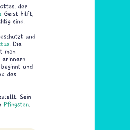
ottes, der
e
Geist hilft,
tig sind.
beschützt und
stus
. Die
nt man
erinnern
 beginnt und
nd des
stellt. Sein
n
Pfingsten
.