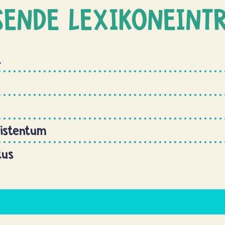
SENDE LEXIKONEINT
t
ristentum
tus