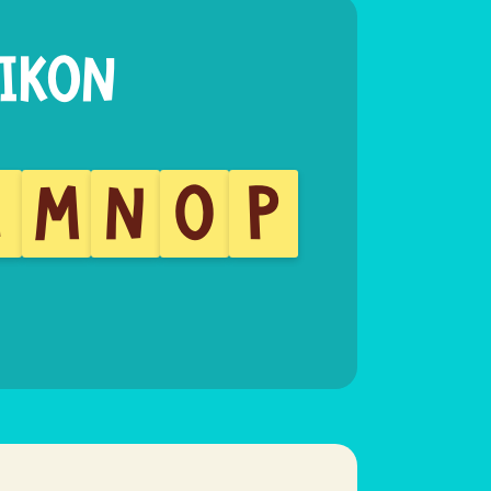
L
M
N
O
P