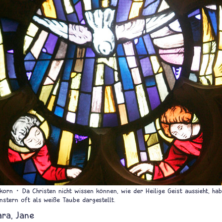
nkorn
Da Christen nicht wissen können, wie der Heilige Geist aussieht, hab
nstern oft als weiße Taube dargestellt.
ara
Jane