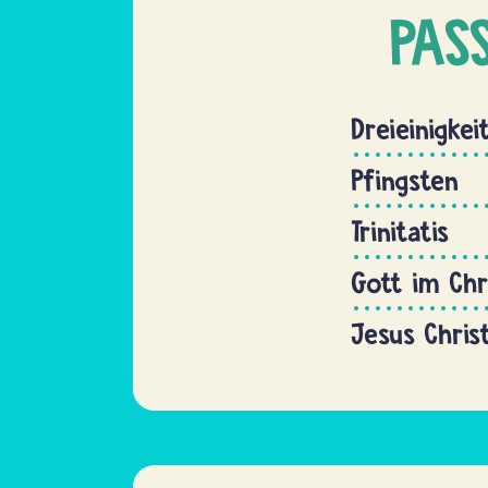
PAS
Dreieinigkei
Pfingsten
Trinitatis
Gott im Ch
Jesus Chris