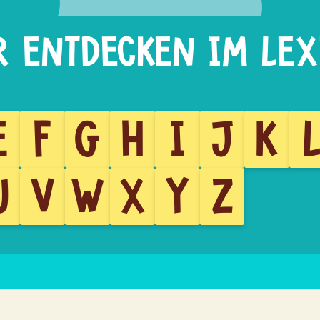
E
F
G
H
I
J
K
U
V
W
X
Y
Z