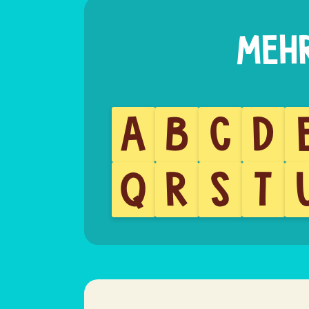
A
B
C
D
Q
R
S
T