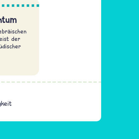
entum
hebräischen
eist der
jüdischer
gkeit