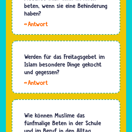
Muslimen
beten, wenn sie eine Behinderung
der Welt
heißt
haben?
gab…
Moschee.
Hallo.
Dort
Die
arbeitet
Gebete
vornehmlich
gehören
der
zu den
Werden für das Freitagsgebet im
Imam,
fünf
Islam besondere Dinge gekocht
also der
Grundsäulen
und gegessen?
Vorbeter…
des
Hallo
Islams,
Sophie.
an die
Es gibt
alle
keine
Musliminnen
speziellen
Wie können Muslime das
und
Rezepte
fünfmalige Beten in der Schule
Muslime
für
und im Beruf in den Alltag
glauben.