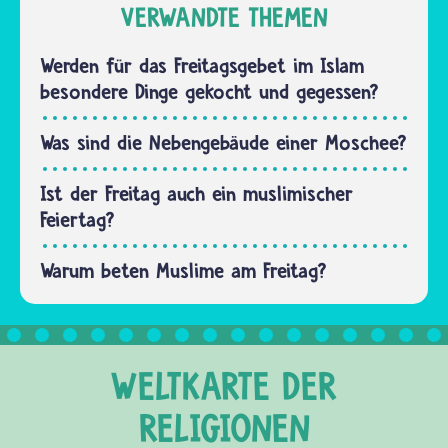
keinen
VERWANDTE THEMEN
Mittag
Pfarrer.
am
Sie
Werden für das Freitagsgebet im Islam
höchsten
haben
besondere Dinge gekocht und gegessen?
steht,
den
heißt…
Imam. Er
Was sind die Nebengebäude einer Moschee?
ist der
Vorbeter
Ist der Freitag auch ein muslimischer
in der
Feiertag?
Moschee
und
Warum beten Muslime am Freitag?
hält…