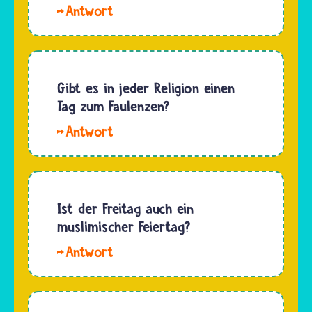
Hallo
Flocke
und
Philipp.
Musliminnen
Gibt es in jeder Religion einen
und
Tag zum Faulenzen?
Muslime
Hallo
ziehen in
Raupe. Nur
der
Jüdinnen
Moschee
und
die
Juden
Ist der Freitag auch ein
Schuhe
haben
muslimischer Feiertag?
aus, weil
einen
sie Allah
Hallo
Ruhetag,
sauber
Lolman.
den ihre
entgegen…
Nein, der
Religion
Freitag