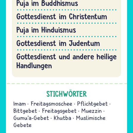
Puja im Buddhismus
Gottesdienst im Christentum
Puja im Hinduismus
Gottesdienst im Judentum
Gottesdienst und andere heilige
Handlungen
STICHWÖRTER
Imam
Freitagsmoschee
Pflichtgebet
Bittgebet
Freitagsgebet
Muezzin
Gumu’a-Gebet
Khutba
Muslimische
Gebete