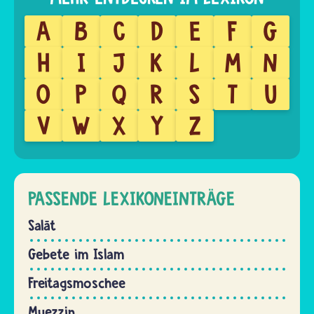
A
B
C
D
E
F
G
H
I
J
K
L
M
N
O
P
Q
R
S
T
U
V
W
X
Y
Z
PASSENDE LEXIKONEINTRÄGE
Salāt
Gebete im Islam
Freitagsmoschee
Muezzin