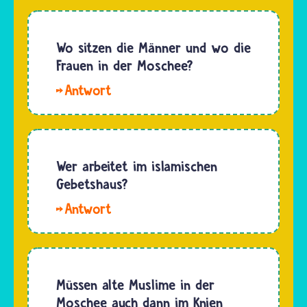
Begriff
Gebetsruf.
„Minbar“
Dann
steht für
Wo sitzen die Männer und wo die
steigt er
die
Frauen in der Moschee?
in die
Kanzel in
Gebetskanzel,
Hallo.
einer
begrüßt…
Männer
Moschee,
und
wo der
Frauen
Imam an
sitzen in
Wer arbeitet im islamischen
Feiertagen
den
Gebetshaus?
und zum
Moscheen
Freitagsgebet…
Hallo.
in
Das
verschiedenen
Gebetshaus
Bereichen.
von
In den
Musliminnen
Müssen alte Muslime in der
ersten
und
Moschee auch dann im Knien
Moscheen