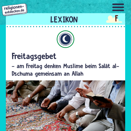
Direkt
zum
F
Inhalt
Islam
Freitagsgebet
- am Freitag denken Muslime beim Salāt al-
Dschuma gemeinsam an Allah