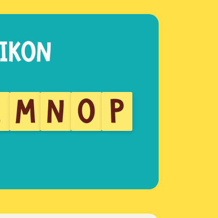
L
M
N
O
P