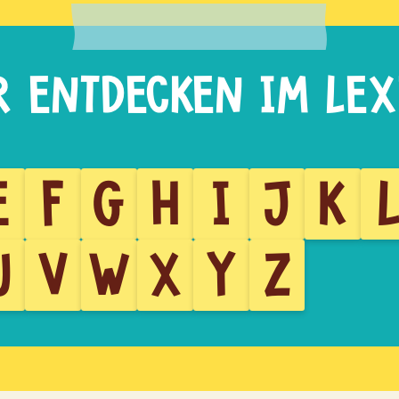
E
F
G
H
I
J
K
U
V
W
X
Y
Z