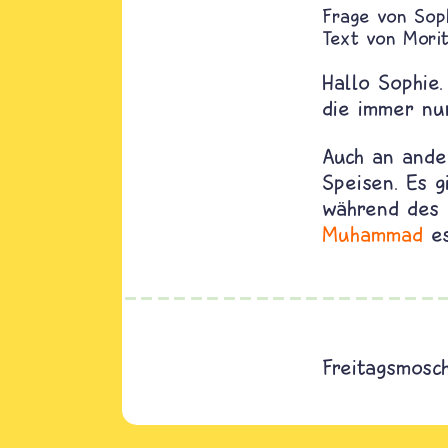
Sop
Text von
Mori
Hallo Sophie.
die immer nu
Auch an ande
Speisen. Es g
während des 
Muhammad
es
Freitagsmosc