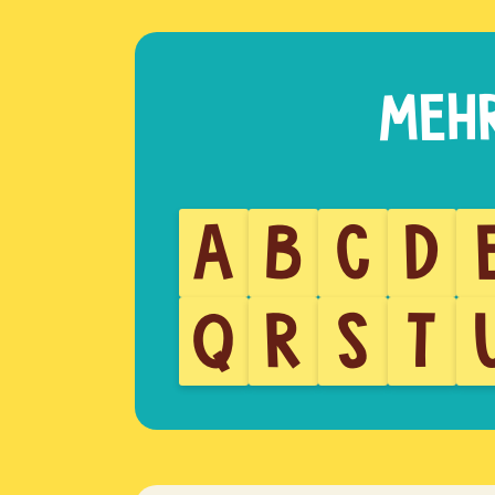
A
B
C
D
Q
R
S
T