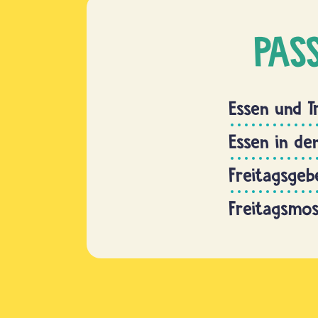
PAS
Essen und T
Essen in de
Freitagsgeb
Freitagsmo