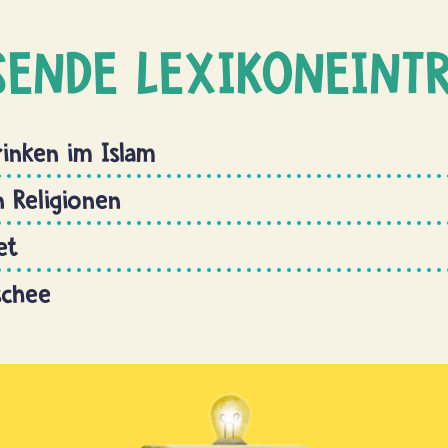
SENDE LEXIKONEINT
rinken im Islam
n Religionen
et
schee