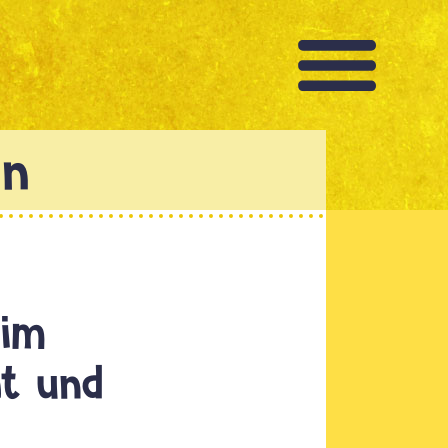
 im
ht und