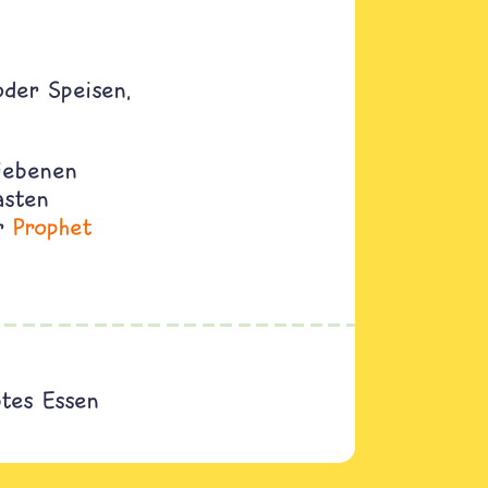
oder Speisen,
riebenen
asten
er
Prophet
btes Essen