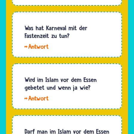
kommt.
Der Koran
keinen
Natürlich…
schreibt
Alkohol,
vor, was
weil er
Musliminnen
Was hat Karneval mit der
als
und
Fastenzeit zu tun?
Rauschmittel
Muslime
das klare
Hallo.
nicht
Denken
Karneval
essen
verhindert.
ist die
und
…
Zeit
trinken
direkt
Wird im Islam vor dem Essen
sollen.
vor der
gebetet und wenn ja wie?
Verboten
Fastenzeit.
ist vor
Hallo,
Am Ende
allem…
Kim.
von
Musliminnen
Karneval
und
kommt
Muslime
Darf man im Islam vor dem Essen
der