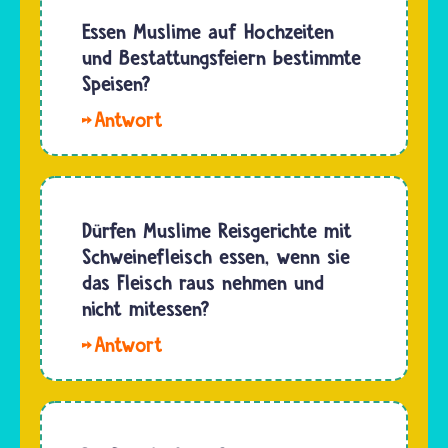
und
Musliminnen
Essen Muslime auf Hochzeiten
verschenkt.
und
und Bestattungsfeiern bestimmte
Es gibt
Muslime
Speisen?
aber
sollten
keine…
Liebe
wie
Samantha,
Jüdinnen
im Islam
und
gibt es
Juden
für
Dürfen Muslime Reisgerichte mit
nur
Hochzeiten
Schweinefleisch essen, wenn sie
Fleisch
oder
das Fleisch raus nehmen und
von
Bestattungsfeiern
nicht mitessen?
geschächteten…
keine
Hallo
besonderen
Gulika.
Gerichte.
Wenn
Es gelten
Fleisch in
nur die…