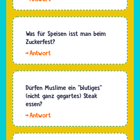
nehmen
Freitagsgebet
Hussin.
die
gegessen…
Nach den
islamischen
islamischen
Speisevorschriften
Speisevorschriften
Was für Speisen isst man beim
sehr
können
Zuckerfest?
ernst.
Musliminnen
Nicht
Hallo,
und
wenige
Jarak.
Muslime
halten…
Zum
Frösche
Zuckerfest
essen.
werden
Dürfen Muslime ein "blutiges"
oft
(nicht ganz gegartes) Steak
leckere
essen?
Kuchen
Hallo
oder
wilde
Süßigkeiten
Sieben
gebacken
Ethikklasse,