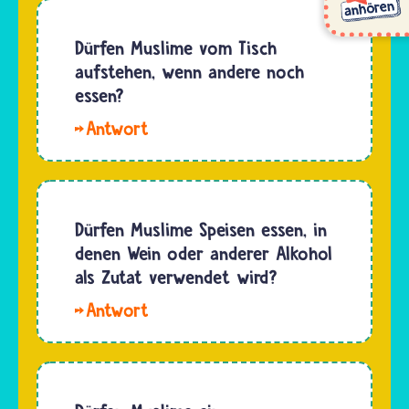
und
dürfen…
Muhammad
muslimische
habe das
Dürfen Muslime vom Tisch
Schlachter
Schulterfleisch
aufstehen, wenn andere noch
bekommen
vom
essen?
aber…
Lamm
Hallo
geliebt.
Zeynep. Im
Das gab
Islam
es
gibt es
damals
keine
Dürfen Muslime Speisen essen, in
aber
ausdrückliche
denen Wein oder anderer Alkohol
nicht oft,
Regel, die
als Zutat verwendet wird?
denn
es
Fleisch…
Hallo
verbietet
Felix.
aufzustehen,
Viele
wenn
Musliminnen
andere
und