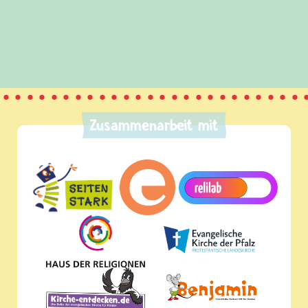
(Über-)Lebensfragen aus den Bereichen Krieg
und Frieden, Streit und Gewalt.
Zusammenarbeit mit