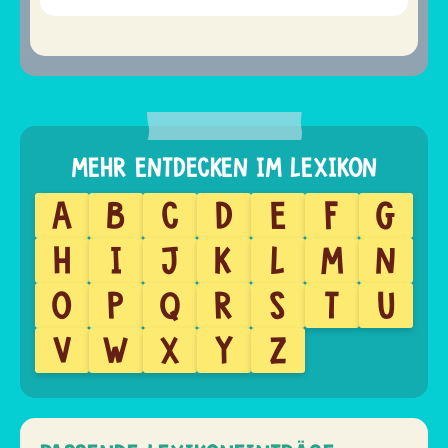
A
B
C
D
E
F
G
H
I
J
K
L
M
N
O
P
Q
R
S
T
U
V
W
X
Y
Z