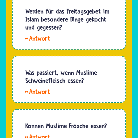
Musliminnen
Schweinefleisch,
und
Werden für das Freitagsgebet im
weil im
Muslime
Islam besondere Dinge gekocht
Koran
dürfen
und gegessen?
steht,
Haustiere
dass es…
Hallo
halten.
Sophie.
Nur
Es gibt
Hunde
keine
haben
speziellen
Was passiert, wenn Muslime
viele von
Rezepte
Schweinefleisch essen?
ihnen
für
nicht
Hallo
Gerichte
gerne im
Dominika.
oder
Haus…
Viele
Speisen,
Musliminnen
die
und
Können Muslime Frösche essen?
immer
Muslime
nur zum
Hallo