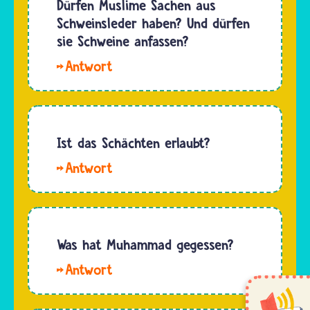
der
Dürfen Muslime Sachen aus
Suppe
Schweinsleder haben? Und dürfen
oder
sie Schweine anfassen?
einem
Hallo.
anderen
Musliminnen
Gericht
und
mitgekocht
Muslime
wird,
dürfen
Ist das Schächten erlaubt?
lösen
Kleidung
sich
Hallo
aus
kleine
Silja. Das
Schweinsleder
Teile
deutsche
tragen
oder
Tierschutzgesetz
und auch
auch…
verbietet
Was hat Muhammad gegessen?
Schweine
das
anfassen.
Hallo
Schächten.
Nur
IA. Man
Jüdische
essen
sagt,