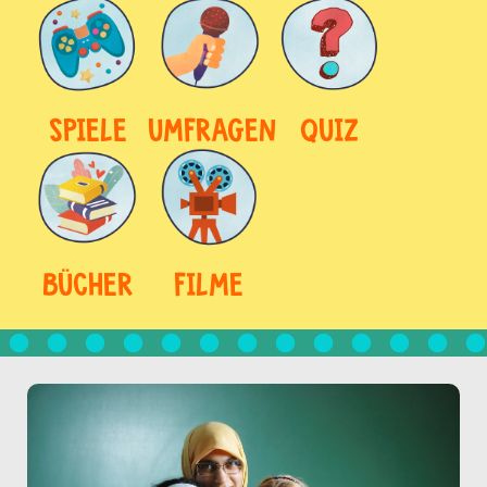
SPIELE
UMFRAGEN
QUIZ
BÜCHER
FILME