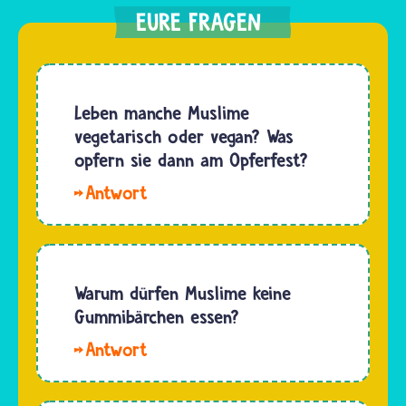
Leben manche Muslime
vegetarisch oder vegan? Was
opfern sie dann am Opferfest?
Hallo.
Wie viele
andere
Menschen
leben
Warum dürfen Muslime keine
auch
Gummibärchen essen?
viele
Hallo
Musliminnen
Louis
und
Pizza.
Muslime