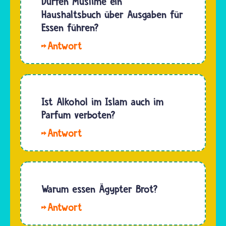
Dürfen Muslime ein
noch
Muslime
Haushaltsbuch über Ausgaben für
essen.…
kochen
Essen führen?
und
Hallo
backen
Renate.
auch
Musliminnen
nicht mit
und
Alkohol,
Muslimen
Ist Alkohol im Islam auch im
da der
ist es
Parfum verboten?
Koran
nicht
das
Hallo
verboten,
Rauschmittel…
Bianca.
ein
Alkohol
Haushaltsbuch
in Parfum
zu
oder
Warum essen Ägypter Brot?
führen.
Putzmitteln
Im
Hallo
ist im
Gegenteil:
Pia.
Islam