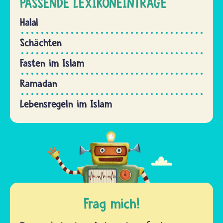
PASSENDE LEXIKONEINTRÄGE
Halal
Schächten
Fasten im Islam
Ramadan
Lebensregeln im Islam
Frag mich!