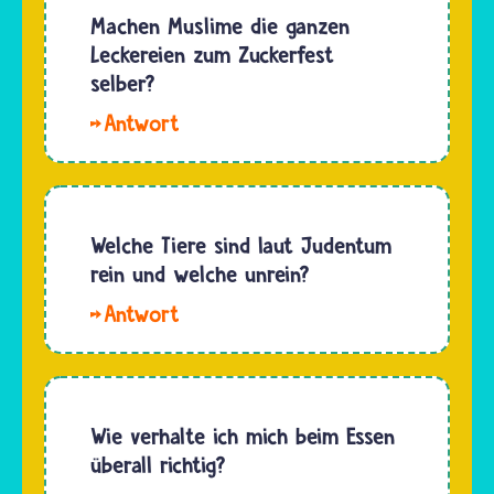
was
Machen Muslime die ganzen
essen
Musliminnen
Leckereien zum Zuckerfest
und
und
selber?
trinken
Muslime
sie nur…
Viele
essen,
Musliminnen
sollte
und
eigentlich
Muslime
halal sein.
machen
Welche Tiere sind laut Judentum
Im Alltag
die
rein und welche unrein?
lässt es
Süßigkeiten
sich…
Hallo.
tatsächlich
Reine
selbst
Tiere
und zwar
sind nach
gerne
den
Wie verhalte ich mich beim Essen
viel
jüdischen
überall richtig?
davon,
Speisevorschriften