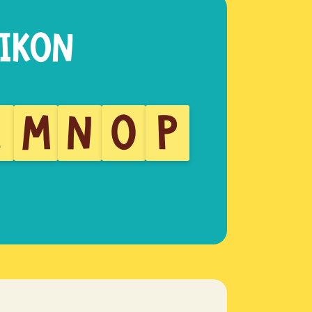
L
M
N
O
P