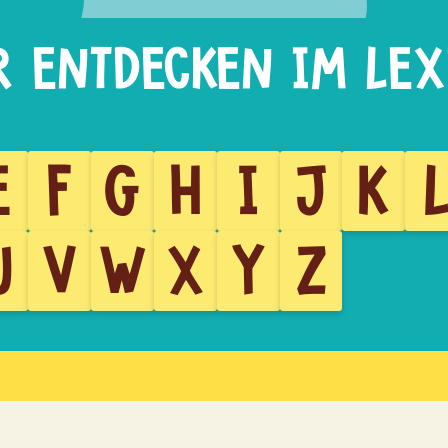
E
F
G
H
I
J
K
U
V
W
X
Y
Z