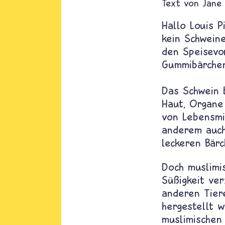
Text von
Jane
Hallo Louis 
kein Schwein
den Speisevor
Gummibärchen
Das Schwein b
Haut, Organe
von Lebensmi
anderem auch
leckeren Bärc
Doch muslimi
Süßigkeit ver
anderen Tie
hergestellt 
muslimischen