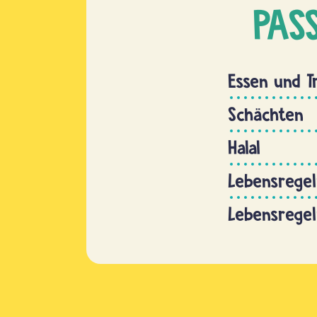
PAS
Essen und T
Schächten
Halal
Lebensregel
Lebensregel