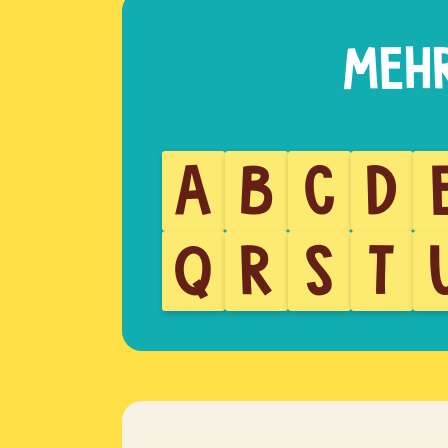
A
B
C
D
Q
R
S
T