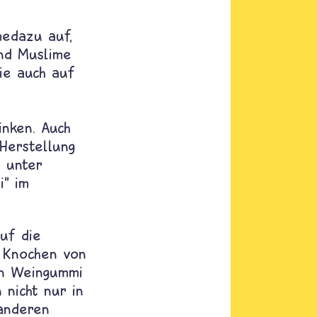
medazu auf,
und Muslime
sie auch auf
inken. Auch
Herstellung
 unter
i
“
im
uf die
s Knochen von
en Weingummi
 nicht nur in
 anderen