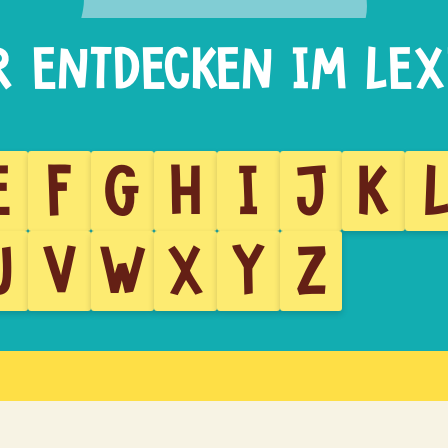
E
F
G
H
I
J
K
U
V
W
X
Y
Z