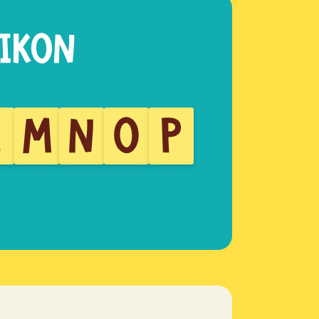
L
M
N
O
P