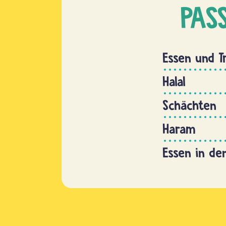
PAS
Essen und T
Halal
Schächten
Haram
Essen in de