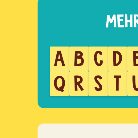
A
B
C
D
Q
R
S
T