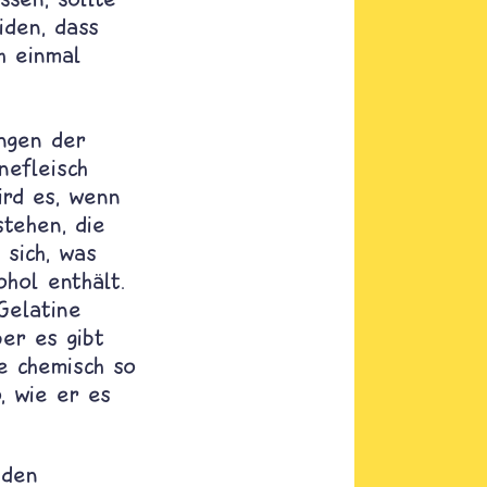
iden, dass
h einmal
ngen der
nefleisch
ird es, wenn
stehen, die
 sich, was
hol enthält.
Gelatine
ber es gibt
de chemisch so
, wie er es
 den