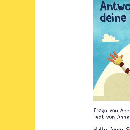
Ann
Text von
Anne
Hallo Anne-So