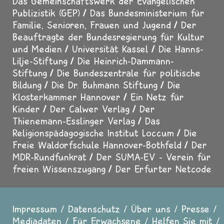
Das Gemeinschaftswerk der Evangelischen
Publizistik (GEP)
Das Bundesministerium für
Familie, Senioren, Frauen und Jugend
Der
Beauftragte der Bundesregierung für Kultur
und Medien
Universität Kassel
Die Hanns-
Lilje-Stiftung
Die Heinrich-Dammann-
Stiftung
Die Bundeszentrale für politische
Bildung
Die Dr. Buhmann Stiftung
Die
Klosterkammer Hannover
Ein Netz für
Kinder
Der Calwer Verlag
Der
Thienemann-Esslinger Verlag
Das
Religionspädagogische Institut Loccum
Die
Freie Waldorfschule Hannover-Bothfeld
Der
MDR-Rundfunkrat
Der SUMA-EV - Verein für
freien Wissenszugang
Der Erfurter Netcode
Impressum
Datenschutz
Über uns
Presse
Fußzeile
Mediadaten
Für Erwachsene
Helfen Sie mit