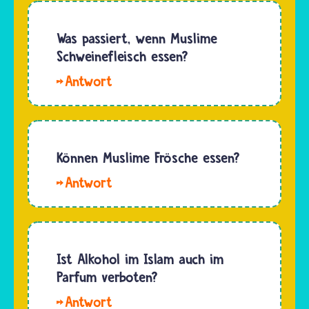
erlaubten
auf
und
kurze
verbotenen
Was passiert, wenn Muslime
und…
Dingen.
Schweinefleisch essen?
Nur
Hallo
wenige…
Dominika.
Viele
Musliminnen
und
Können Muslime Frösche essen?
Muslime
Hallo
nehmen
Hussin.
die
Nach den
islamischen
islamischen
Speisevorschriften
Speisevorschriften
Ist Alkohol im Islam auch im
sehr
können
Parfum verboten?
ernst.
Musliminnen
Nicht
Hallo
und