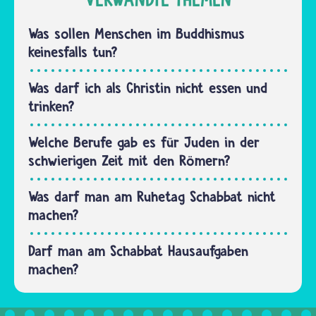
halal sein.
Muslime
Im Alltag
nicht
Was sollen Menschen im Buddhismus
lässt es
essen
keinesfalls tun?
sich…
und
trinken
Was darf ich als Christin nicht essen und
sollen.
trinken?
Verboten
ist vor
Welche Berufe gab es für Juden in der
allem…
schwierigen Zeit mit den Römern?
Was darf man am Ruhetag Schabbat nicht
machen?
Darf man am Schabbat Hausaufgaben
machen?