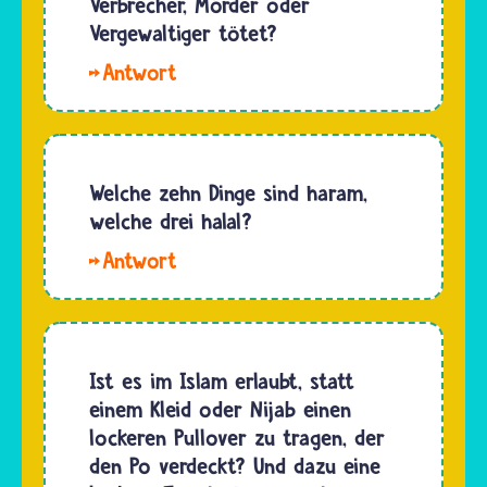
Verbrecher, Mörder oder
Vergewaltiger tötet?
Hallo
Hasan. Es
ist
immer
Haram,
Welche zehn Dinge sind haram,
also
welche drei halal?
verboten,
Im
Menschen
Islam ist
zu töten.
alles
Egal, was
erlaubt,
sie getan
was nicht
Ist es im Islam erlaubt, statt
haben.
haram,
einem Kleid oder Nijab einen
Wenn sie
also
lockeren Pullover zu tragen, der
Verbrecher,
ausdrücklich
den Po verdeckt? Und dazu eine
…
verboten