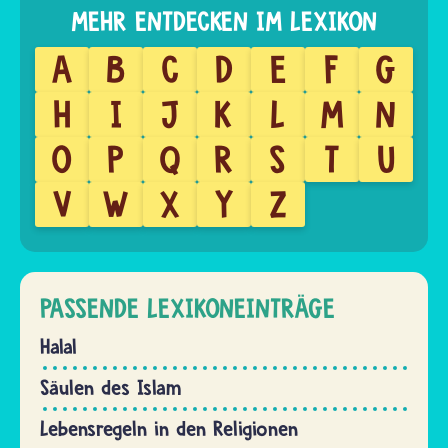
A
B
C
D
E
F
G
H
I
J
K
L
M
N
O
P
Q
R
S
T
U
V
W
X
Y
Z
PASSENDE LEXIKONEINTRÄGE
Halal
Säulen des Islam
Lebensregeln in den Religionen