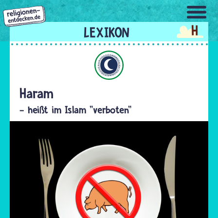
Direkt
zum
H
Inhalt
Islam
Haram
- heißt im Islam "verboten"