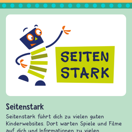
Frieden Fragen
frieden-fragen.de ist ein Internet-Angebot für
Kinder, Eltern und ErzieherInnen das zu
Fragen von Krieg und Frieden, Streit und
Gewalt informiert und einen Austausch zu
diesem Themenbereich ermöglicht. frieden-
fragen.de bietet Antworten auf wichtige
(Über-)Lebensfragen aus den Bereichen Krieg
und Frieden, Streit und Gewalt.