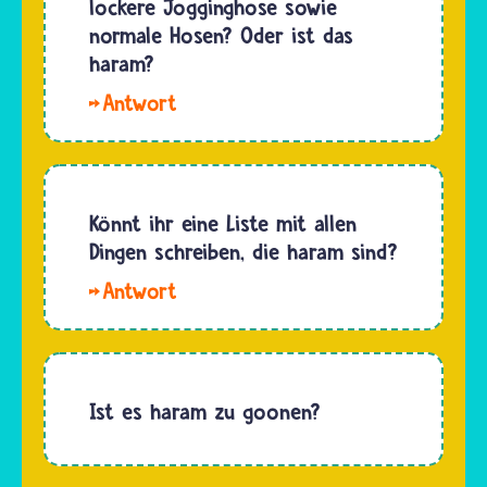
lockere Jogginghose sowie
ist.
normale Hosen? Oder ist das
Haram
haram?
sind
Hallo
manche
Sarah,
Lebensmittel
nach den
und…
Kleiderregeln
des Islam
Könnt ihr eine Liste mit allen
sollten
Dingen schreiben, die haram sind?
sich
Hallo
Frauen
Larisa.
nicht
Im Islam
sexy
gibt es
anziehen
keine
Ist es haram zu goonen?
und
ausführliche
daher
Liste mit
vor allem