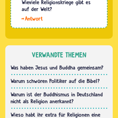
schwer
Wieviele Religionskriege gibt es
Ziel der
beantworten.
auf der Welt?
meisten…
Der
Hallo.
Grund
Eine
für ein
genaue
Handeln
Zahl
hängt
kann
immer
man
VERWANDTE THEMEN
davon ab,
nicht
welcher
nennen.
Was haben Jesus und Buddha gemeinsam?
Herrscher
Forschende
wozu…
sagen,
Warum schwören Politiker auf die Bibel?
dass
Religion
Warum ist der Buddhismus in Deutschland
allein
nicht als Religion anerkannt?
fast nie
die
Wieso habt ihr extra für Religionen eine