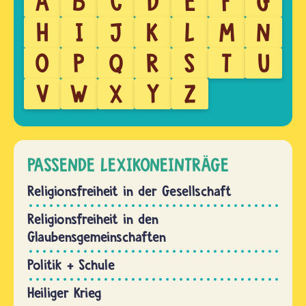
A
B
C
D
E
F
G
H
I
J
K
L
M
N
O
P
Q
R
S
T
U
V
W
X
Y
Z
PASSENDE LEXIKONEINTRÄGE
Religionsfreiheit in der Gesellschaft
Religionsfreiheit in den
Glaubensgemeinschaften
Politik + Schule
Heiliger Krieg