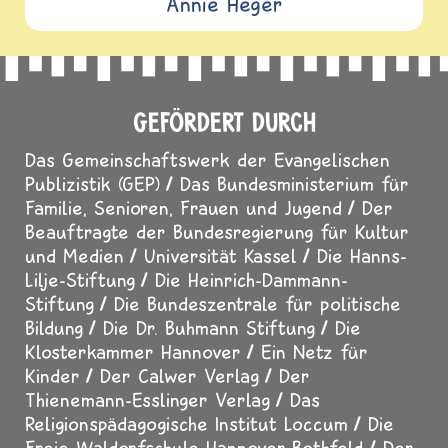
Annie Heger
GEFÖRDERT DURCH
Das Gemeinschaftswerk der Evangelischen
Publizistik (GEP)
Das Bundesministerium für
Familie, Senioren, Frauen und Jugend
Der
Beauftragte der Bundesregierung für Kultur
und Medien
Universität Kassel
Die Hanns-
Lilje-Stiftung
Die Heinrich-Dammann-
Stiftung
Die Bundeszentrale für politische
Bildung
Die Dr. Buhmann Stiftung
Die
Klosterkammer Hannover
Ein Netz für
Kinder
Der Calwer Verlag
Der
Thienemann-Esslinger Verlag
Das
Religionspädagogische Institut Loccum
Die
Freie Waldorfschule Hannover-Bothfeld
Der