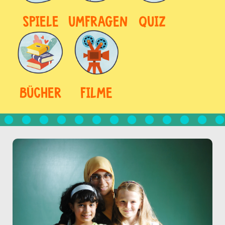
SPIELE
UMFRAGEN
QUIZ
BÜCHER
FILME