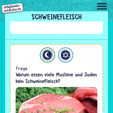
Direkt
zum
Inhalt
SCHWEINEFLEISCH
Islam
Judentum
Frage
Warum essen viele Muslime und Juden
kein Schweinefleisch?