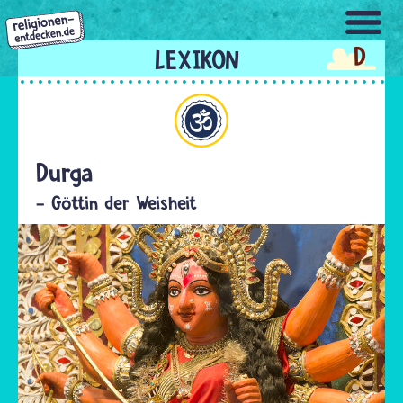
Direkt
zum
D
Inhalt
Hinduismus
Durga
- Göttin der Weisheit