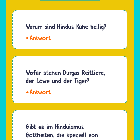
Warum sind Hindus Kühe heilig?
Hallo
monty.
Manche
Hindu-
Gottheiten
Wofür stehen Durgas Reittiere,
sind in
der Löwe und der Tiger?
den
Hallo
Körper
Lexi und
eines
Aisha,
Rindes
Durgas
geschlüpft
Reittiere
Gibt es im Hinduismus
und
sind ein
Gottheiten, die speziell von
haben