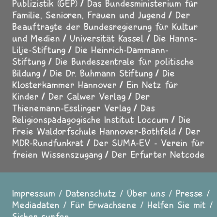
Publizistik (GEP)
Das Bundesministerium für
Familie, Senioren, Frauen und Jugend
Der
Beauftragte der Bundesregierung für Kultur
und Medien
Universität Kassel
Die Hanns-
Lilje-Stiftung
Die Heinrich-Dammann-
Stiftung
Die Bundeszentrale für politische
Bildung
Die Dr. Buhmann Stiftung
Die
Klosterkammer Hannover
Ein Netz für
Kinder
Der Calwer Verlag
Der
Thienemann-Esslinger Verlag
Das
Religionspädagogische Institut Loccum
Die
Freie Waldorfschule Hannover-Bothfeld
Der
MDR-Rundfunkrat
Der SUMA-EV - Verein für
freien Wissenszugang
Der Erfurter Netcode
Impressum
Datenschutz
Über uns
Presse
Fußzeile
Mediadaten
Für Erwachsene
Helfen Sie mit
Sicher surfen