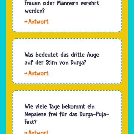
Zeichen
Frauen oder Männern verehrt
sich
für ihre
werden?
Menschen
große
in dieser
Hallo
Entschlossenheit,
Form…
Bailey2020.
wie eine
Hindus
Löwin
haben
mutig
keine
Was bedeutet das dritte Auge
und mit…
Götter
auf der Stirn von Durga?
oder
Hallo
Göttinnen,
Annabella.
die nur
Das dritte
von
Auge auf
Frauen
der Stirn
Wie viele Tage bekommt ein
oder nur
von
Nepalese frei für das Durga-Puja-
von
Durga ist
Fest?
Männern
meist
verehrt
Hallo