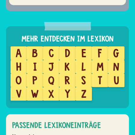
A
B
C
D
E
F
G
H
I
J
K
L
M
N
O
P
Q
R
S
T
U
V
W
X
Y
Z
PASSENDE LEXIKONEINTRÄGE