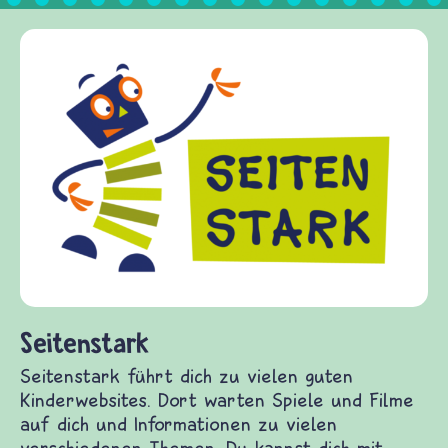
Frieden Fragen
frieden-fragen.de ist ein Internet-Angebo
Kinder, Eltern und ErzieherInnen das zu
Fragen von Krieg und Frieden, Streit und
Gewalt informiert und einen Austausch z
diesem Themenbereich ermöglicht. friede
fragen.de bietet Antworten auf wichtige
(Über-)Lebensfragen aus den Bereichen K
und Frieden, Streit und Gewalt.