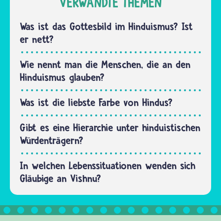
VERWANDTE THEMEN
gerecht
hat sie
ist. Gott
die
Was ist das Gottesbild im Hinduismus? Ist
hilft
gleichen
er nett?
den…
Verwandten.
Sie ist
Wie nennt man die Menschen, die an den
die
Hinduismus glauben?
Partnerin
von
Was ist die liebste Farbe von Hindus?
Shiva…
Gibt es eine Hierarchie unter hinduistischen
Würdenträgern?
In welchen Lebenssituationen wenden sich
Gläubige an Vishnu?