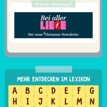
Warum Werbung?
A
B
C
D
E
F
G
H
I
J
K
L
M
N