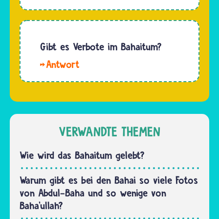
Sima,
haben
Bahai
möchten.
sind wie
Voraussetzung
die
Gibt es Verbote im Bahaitum?
ist nur,
Anhängerinnen
dass
Hallo
und
beide…
Johanna.
Anhänger
Auch im
anderer
Bahaitum
Religionen
sind
von
einige
VERWANDTE THEMEN
ihrem
Dinge
eigenen
verboten.
Wie wird das Bahaitum gelebt?
Glauben
Dazu
überzeugt.
gehören
Warum gibt es bei den Bahai so viele Fotos
Das…
jeder
von Abdul-Baha und so wenige von
Streit,
Baha’ullah?
Kampf