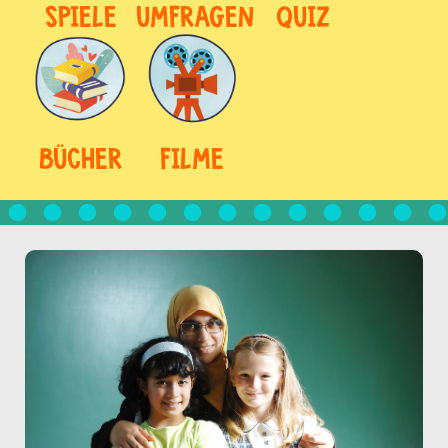
SPIELE
UMFRAGEN
QUIZ
BÜCHER
FILME