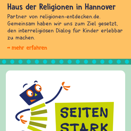
Haus der Religionen in Hannover
Partner von religionen-entdecken.de.
Gemeinsam haben wir uns zum Ziel gesetzt,
den interreligiösen Dialog für Kinder erlebbar
zu machen.
mehr erfahren
Frieden Fragen
frieden-fragen.de ist ein Internet-Angebot für
Kinder, Eltern und ErzieherInnen das zu
Fragen von Krieg und Frieden, Streit und
Gewalt informiert und einen Austausch zu
diesem Themenbereich ermöglicht. frieden-