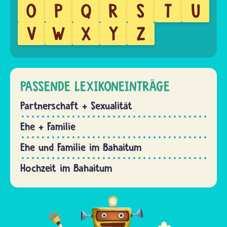
O
P
Q
R
S
T
U
V
W
X
Y
Z
PASSENDE LEXIKONEINTRÄGE
Partnerschaft + Sexualität
Ehe + Familie
Ehe und Familie im Bahaitum
Hochzeit im Bahaitum