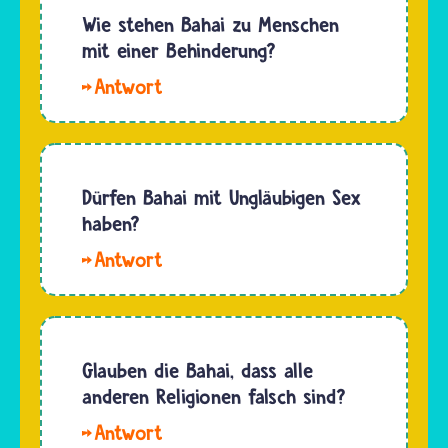
und
Wie stehen Bahai zu Menschen
Muslime
mit einer Behinderung?
richten
Hallo.
sich bei
Nach den
ihrer
Vorstellungen
Entscheidung
der Bahai
für die
bedeutet
Dürfen Bahai mit Ungläubigen Sex
erste
eine
haben?
sexuelle
körperliche
Begegnung
Hallo
oder
an…
Egobert.
geistige
Bahai
Behinderung
dürfen
"nur"
frei
Glauben die Bahai, dass alle
eine
entscheiden,
anderen Religionen falsch sind?
Einschränkung…
mit wem
Hallo
sie Sex