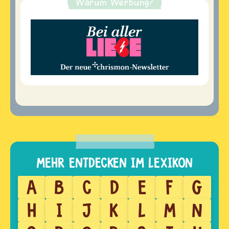
Warum Werbung?
A
B
C
D
E
F
G
H
I
J
K
L
M
N