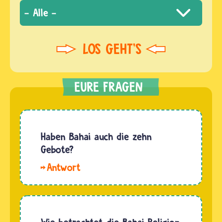
Haben Bahai auch die zehn
Gebote?
Hallo
Anne-
Sophie.
In den
heiligen