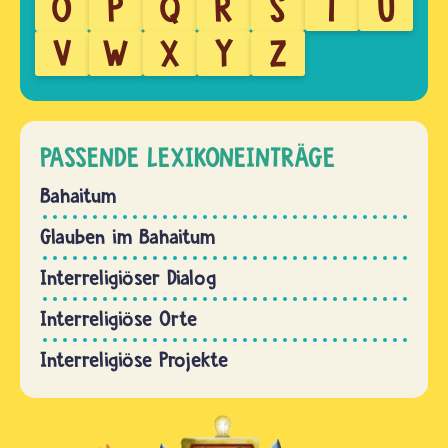
O
P
Q
R
S
T
U
V
W
X
Y
Z
PASSENDE LEXIKONEINTRÄGE
Bahaitum
Glauben im Bahaitum
Interreligiöser Dialog
Interreligiöse Orte
Interreligiöse Projekte