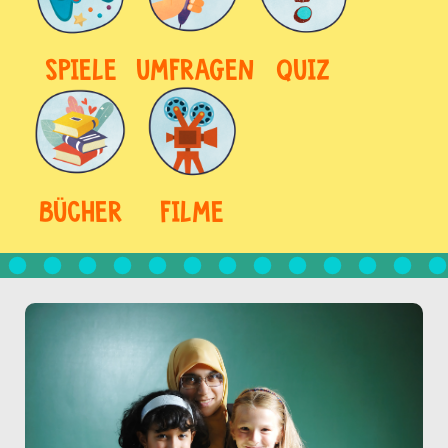
SPIELE
UMFRAGEN
QUIZ
BÜCHER
FILME