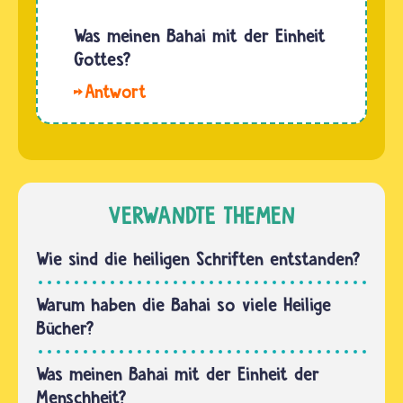
Religionen
Sekretären
dasselbe
Was meinen Bahai mit der Einheit
oft
Ziel
Gottes?
stundenlang…
haben
Bahai
und sie
glauben
daher
wie
zusammen
jüdische,
gehören.
christliche
Denn alle
und
VERWANDTE THEMEN
Religionen
muslimische
wollen,…
Gläubige,
Wie sind die heiligen Schriften entstanden?
dass es
nur einen
Warum haben die Bahai so viele Heilige
Gott
Bücher?
gibt. Er
ist der
Was meinen Bahai mit der Einheit der
Schöpfer,
Menschheit?