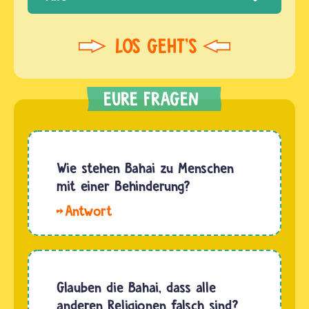
Wie stehen Bahai zu Menschen
mit einer Behinderung?
Hallo.
Nach den
Vorstellungen
der Bahai
bedeutet
Glauben die Bahai, dass alle
eine
anderen Religionen falsch sind?