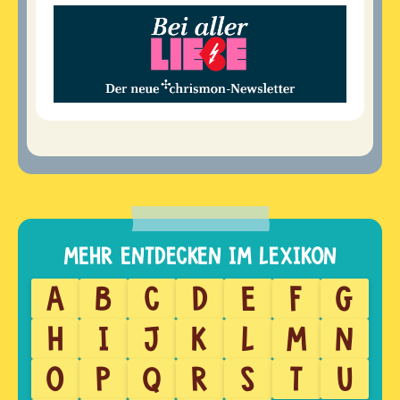
A
B
C
D
E
F
G
H
I
J
K
L
M
N
O
P
Q
R
S
T
U