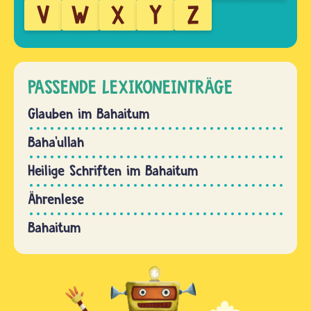
V
W
X
Y
Z
PASSENDE LEXIKONEINTRÄGE
Glauben im Bahaitum
Baha’ullah
Heilige Schriften im Bahaitum
Ährenlese
Bahaitum