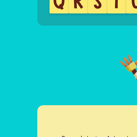
Q
R
S
T