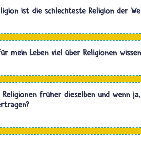
ligion ist die schlechteste Religion der We
Hallo
für mein Leben viel über Religionen wissen
Hallo.
e
 Religionen früher dieselben und wenn ja
ertragen?
Hallo
ben