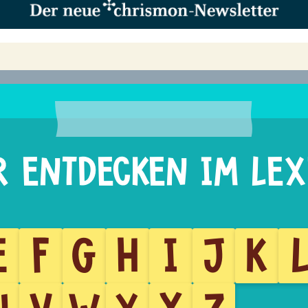
E
F
G
H
I
J
K