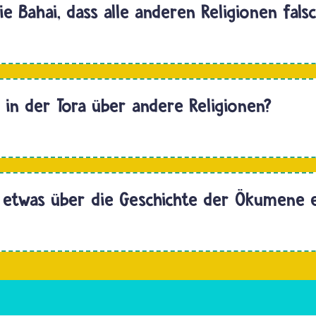
ie Bahai, dass alle anderen Religionen fals
Hallo
r…
 in der Tora über andere Religionen?
e
en
Hallo
 etwas über die Geschichte der Ökumene 
Hallo