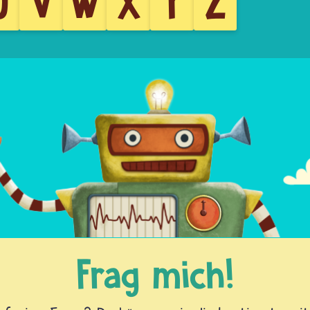
U
V
W
X
Y
Z
Frag mich!