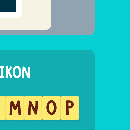
L
M
N
O
P