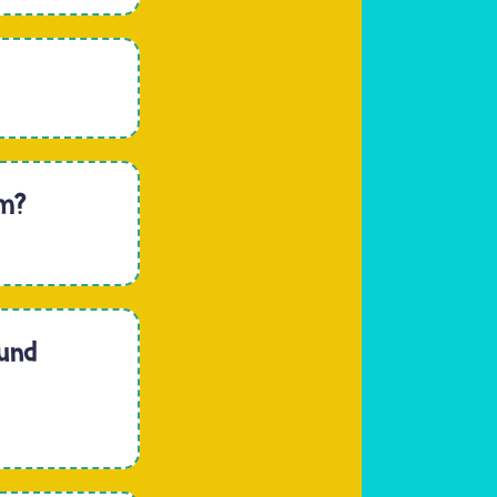
em?
 und