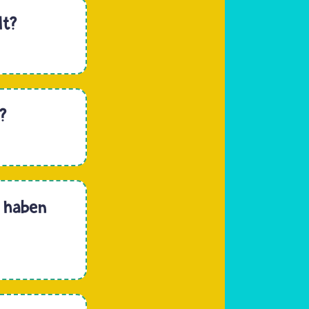
lt?
?
, haben