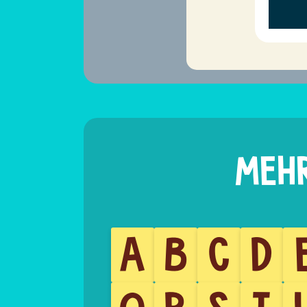
A
B
C
D