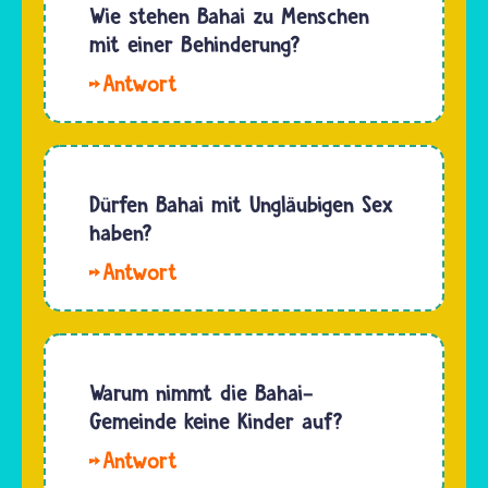
und
Wie stehen Bahai zu Menschen
Muslime
mit einer Behinderung?
richten
Hallo.
sich bei
Nach den
ihrer
Vorstellungen
Entscheidung
der Bahai
für die
bedeutet
Dürfen Bahai mit Ungläubigen Sex
erste
eine
haben?
sexuelle
körperliche
Begegnung
Hallo
oder
an…
Egobert.
geistige
Bahai
Behinderung
dürfen
"nur"
frei
Warum nimmt die Bahai-
eine
entscheiden,
Gemeinde keine Kinder auf?
Einschränkung…
mit wem
Nach
sie Sex