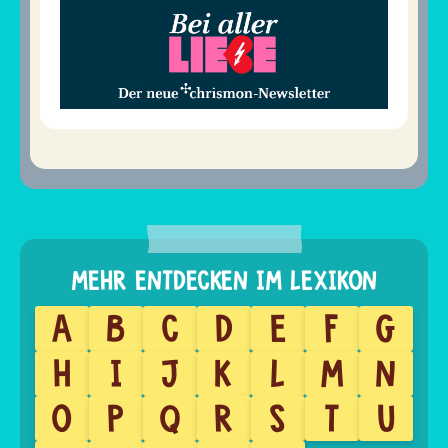
A
B
C
D
E
F
G
H
I
J
K
L
M
N
O
P
Q
R
S
T
U