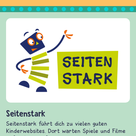
Frieden Fragen
frieden-fragen.de ist ein Internet-Angebot für
Kinder, Eltern und ErzieherInnen das zu
Fragen von Krieg und Frieden, Streit und
Gewalt informiert und einen Austausch zu
diesem Themenbereich ermöglicht. frieden-
fragen.de bietet Antworten auf wichtige
(Über-)Lebensfragen aus den Bereichen Krieg
und Frieden, Streit und Gewalt.