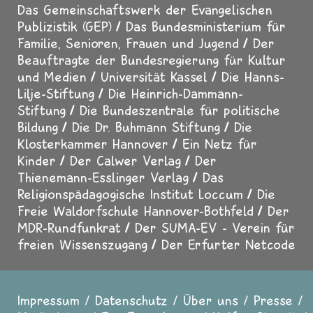
Das Gemeinschaftswerk der Evangelischen
Publizistik (GEP)
Das Bundesministerium für
Familie, Senioren, Frauen und Jugend
Der
Beauftragte der Bundesregierung für Kultur
und Medien
Universität Kassel
Die Hanns-
Lilje-Stiftung
Die Heinrich-Dammann-
Stiftung
Die Bundeszentrale für politische
Bildung
Die Dr. Buhmann Stiftung
Die
Klosterkammer Hannover
Ein Netz für
Kinder
Der Calwer Verlag
Der
Thienemann-Esslinger Verlag
Das
Religionspädagogische Institut Loccum
Die
Freie Waldorfschule Hannover-Bothfeld
Der
MDR-Rundfunkrat
Der SUMA-EV - Verein für
freien Wissenszugang
Der Erfurter Netcode
Impressum
Datenschutz
Über uns
Presse