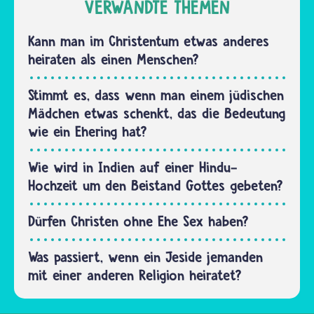
gibt es
VERWANDTE THEMEN
vor der
nur sehr
Hochzeit
wenige
Kann man im Christentum etwas anderes
nicht…
Rituale
heiraten als einen Menschen?
und es
sollen
Stimmt es, dass wenn man einem jüdischen
sich auch
Mädchen etwas schenkt, das die Bedeutung
keine
wie ein Ehering hat?
neuen
Rituale…
Wie wird in Indien auf einer Hindu-
Hochzeit um den Beistand Gottes gebeten?
Dürfen Christen ohne Ehe Sex haben?
Was passiert, wenn ein Jeside jemanden
mit einer anderen Religion heiratet?