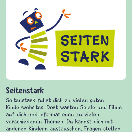
Frieden Fragen
frieden-fragen.de ist ein Internet-Angebot
Kinder, Eltern und ErzieherInnen das zu
Fragen von Krieg und Frieden, Streit und
Gewalt informiert und einen Austausch zu
diesem Themenbereich ermöglicht. frieden-
fragen.de bietet Antworten auf wichtige
(Über-)Lebensfragen aus den Bereichen Kri
und Frieden, Streit und Gewalt.