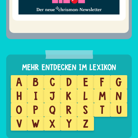
A
B
C
D
E
F
G
H
I
J
K
L
M
N
O
P
Q
R
S
T
U
V
W
X
Y
Z