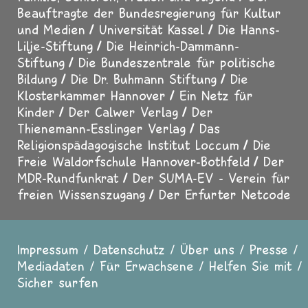
Beauftragte der Bundesregierung für Kultur
und Medien
Universität Kassel
Die Hanns-
Lilje-Stiftung
Die Heinrich-Dammann-
Stiftung
Die Bundeszentrale für politische
Bildung
Die Dr. Buhmann Stiftung
Die
Klosterkammer Hannover
Ein Netz für
Kinder
Der Calwer Verlag
Der
Thienemann-Esslinger Verlag
Das
Religionspädagogische Institut Loccum
Die
Freie Waldorfschule Hannover-Bothfeld
Der
MDR-Rundfunkrat
Der SUMA-EV - Verein für
freien Wissenszugang
Der Erfurter Netcode
Impressum
Datenschutz
Über uns
Presse
Fußzeile
Mediadaten
Für Erwachsene
Helfen Sie mit
Sicher surfen