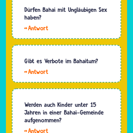
Anhänger
und Frau
Dürfen Bahai mit Ungläubigen Sex
anderer
vor dem
haben?
Religionen
religiösen
mit nur
Hallo
Recht
einem
Egobert.
gibt es in
Gott…
Bahai
manchen
dürfen
Religionen.
frei
Gibt es Verbote im Bahaitum?
Aber die
entscheiden,
Gleichstellung
Hallo
mit wem
von…
Johanna.
sie Sex
Auch im
haben
Bahaitum
möchten.
sind
Werden auch Kinder unter 15
Voraussetzung
einige
Jahren in einer Bahai-Gemeinde
ist nur,
Dinge
aufgenommen?
dass
verboten.
beide…
Hallo