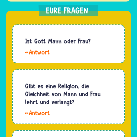
Ist Gott Mann oder Frau?
Gott
ist
weder
Mann
noch
Gibt es eine Religion, die
Frau. Das
Gleichheit von Mann und Frau
glauben
lehrt und verlangt?
Juden,
Die
Christen,
Gleichheit
Muslime
von
und
Mann