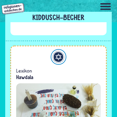
Direkt
zum
Inhalt
KIDDUSCH-BECHER
Judentum
Lexikon
Hawdala