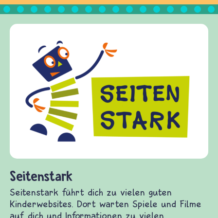
F
fr
Ki
Fr
Ge
di
fr
(Ü
un
Seitenstark
Seitenstark führt dich zu vielen guten
Kinderwebsites. Dort warten Spiele und Filme
auf dich und Informationen zu vielen