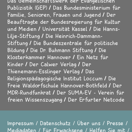
Das Gemeinschaftswerk der Evangelischen
Publizistik (GEP)
Das Bundesministerium für
Familie, Senioren, Frauen und Jugend
Der
Beauftragte der Bundesregierung für Kultur
und Medien
Universität Kassel
Die Hanns-
Lilje-Stiftung
Die Heinrich-Dammann-
Stiftung
Die Bundeszentrale für politische
Bildung
Die Dr. Buhmann Stiftung
Die
Klosterkammer Hannover
Ein Netz für
Kinder
Der Calwer Verlag
Der
Thienemann-Esslinger Verlag
Das
Religionspädagogische Institut Loccum
Die
Freie Waldorfschule Hannover-Bothfeld
Der
MDR-Rundfunkrat
Der SUMA-EV - Verein für
freien Wissenszugang
Der Erfurter Netcode
Impressum
Datenschutz
Über uns
Presse
Fußzeile
Mediadaten
Für Erwachsene
Helfen Sie mit