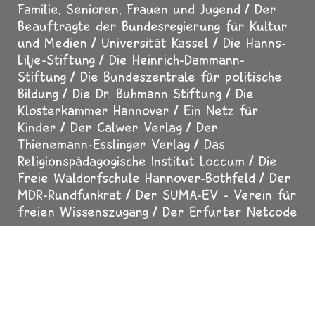
GEFÖRDERT DURCH
Das Gemeinschaftswerk der Evangelischen
Publizistik (GEP)
Das Bundesministerium für
Familie, Senioren, Frauen und Jugend
Der
Beauftragte der Bundesregierung für Kultur
und Medien
Universität Kassel
Die Hanns-
Lilje-Stiftung
Die Heinrich-Dammann-
Stiftung
Die Bundeszentrale für politische
Bildung
Die Dr. Buhmann Stiftung
Die
Klosterkammer Hannover
Ein Netz für
Kinder
Der Calwer Verlag
Der
Thienemann-Esslinger Verlag
Das
Religionspädagogische Institut Loccum
Die
Freie Waldorfschule Hannover-Bothfeld
Der
MDR-Rundfunkrat
Der SUMA-EV - Verein für
freien Wissenszugang
Der Erfurter Netcode