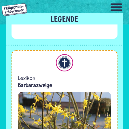
Direkt
zum
Inhalt
LEGENDE
Christentum
Lexikon
Barbarazweige