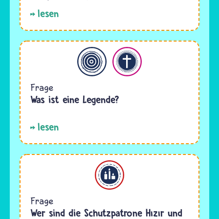
lesen
Allgemein
Christentum
Frage
Was ist eine Legende?
lesen
Alevitentum
Frage
Wer sind die Schutzpatrone Hızır und