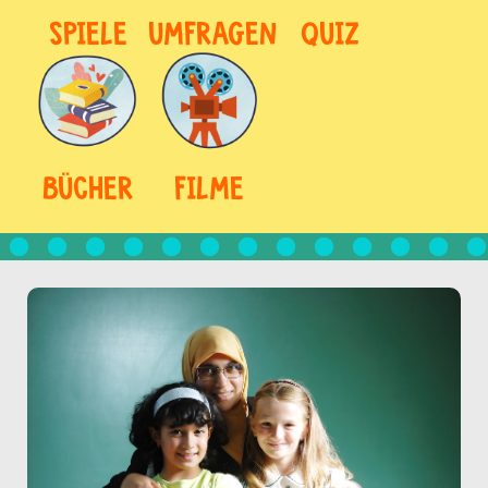
SPIELE
UMFRAGEN
QUIZ
BÜCHER
FILME