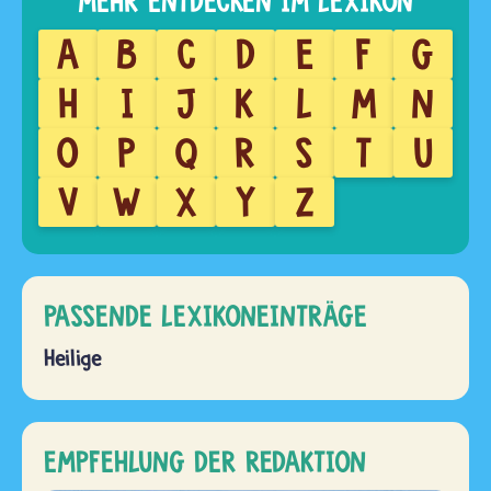
A
B
C
D
E
F
G
H
I
J
K
L
M
N
O
P
Q
R
S
T
U
V
W
X
Y
Z
PASSENDE LEXIKONEINTRÄGE
Heilige
EMPFEHLUNG DER REDAKTION