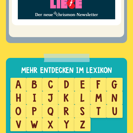
A
B
C
D
E
F
G
H
I
J
K
L
M
N
O
P
Q
R
S
T
U
V
W
X
Y
Z