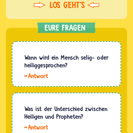
Wann wird ein Mensch selig- oder
heiliggesprochen?
Hallo,
Lena.
Wenn der
Papst
einen
Was ist der Unterschied zwischen
Menschen selig-
Heiligen und Propheten?
oder
Propheten
heiligsprechen