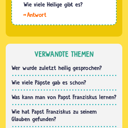
katholischem
Wie viele Heilige gibt es?
werden
Recht
die
Hallo
gibt es
christlichen
Jakob.
keine
Vorbilder…
Das
Heiligen,
offizielle
die nicht
Gesamtverzeichnis
katholisch
der
VERWANDTE THEMEN
waren.
Heiligen
und
Wer wurde zuletzt heilig gesprochen?
Seligen
der
Wie viele Päpste gab es schon?
katholischen
Weltkirche
Was kann man von Papst Franziskus lernen?
von 2004
verzeichnet…
Wie hat Papst Franziskus zu seinem
Glauben gefunden?