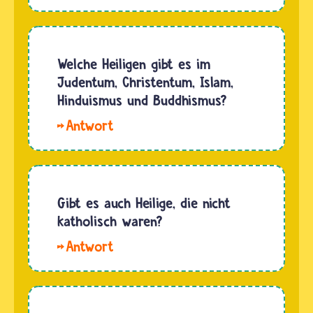
und
will, dann
Prophetinnen sind
prüft er
Menschen,
zuerst
die von
Welche Heiligen gibt es im
genau,
einer
Judentum, Christentum, Islam,
ob der…
Begegnung
Hinduismus und Buddhismus?
mit Gott
Hallo
berichten
La.
und seine
Unzählige
Botschaften…
Heilige
gibt es in
Gibt es auch Heilige, die nicht
der
katholisch waren?
katholischen
Hallo
und
Anne-
orthodoxen
Sophie.
Kirche.
Laut
Dort