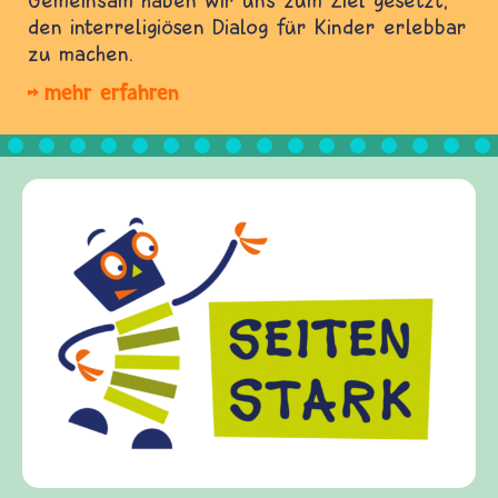
den interreligiösen Dialog für Kinder erlebbar
zu machen.
mehr erfahren
Frieden Fragen
frieden-fragen.de ist ein Internet-Angebot für
Kinder, Eltern und ErzieherInnen das zu
Fragen von Krieg und Frieden, Streit und
Gewalt informiert und einen Austausch zu
diesem Themenbereich ermöglicht. frieden-
fragen.de bietet Antworten auf wichtige
(Über-)Lebensfragen aus den Bereichen Krieg
und Frieden, Streit und Gewalt.