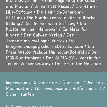
Beauftragte der Bundesregierung für Kultur
und Medien
Universität Kassel
Die Hanns-
Lilje-Stiftung
Die Heinrich-Dammann-
Stiftung
Die Bundeszentrale für politische
Bildung
Die Dr. Buhmann Stiftung
Die
Klosterkammer Hannover
Ein Netz für
Kinder
Der Calwer Verlag
Der
Thienemann-Esslinger Verlag
Das
Religionspädagogische Institut Loccum
Die
Freie Waldorfschule Hannover-Bothfeld
Der
MDR-Rundfunkrat
Der SUMA-EV - Verein für
freien Wissenszugang
Der Erfurter Netcode
Impressum
Datenschutz
Über uns
Presse
Fußzeile
Mediadaten
Für Erwachsene
Helfen Sie mit
Sicher surfen
In Zusammenarbeit mit