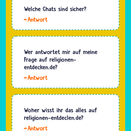
Programmierer
Rechtschreibung
Welche Chats sind sicher?
Tim und
eurer
Moritz…
Hallo.
Fragen,
Ein Chat
bevor
ist sicher,
wir sie
wenn
veröffentlichen.
Moderatorinnen
Wer antwortet mir auf meine
Dafür
und
Frage auf religionen-
gibt…
Moderatoren
entdecken.de?
alle
Hallo.
Beiträge
Eure
lesen und
Fragen
nur
beantworten
freischalten,
die
Woher wisst ihr das alles auf
wenn
Expertinnen
religionen-entdeclen.de?
sie…
und
Hallo,
Experten