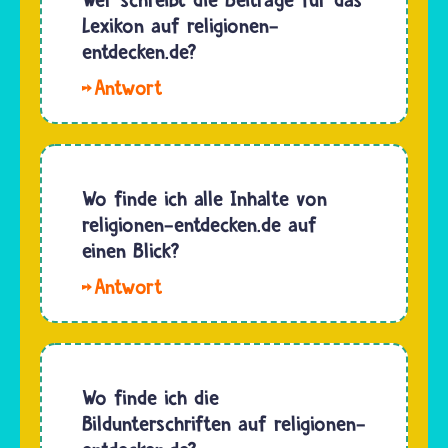
haben
unter
Lexikon auf religionen-
aber alle
den
entdecken.de?
ihre
Fragen
eigenen…
Hallo
und
Mara. Die
Antworten
Beiträge
auf der
für das
Seite
Lexikon
Wo finde ich alle Inhalte von
nicht
von
religionen-entdecken.de auf
findest,
religionen-
einen Blick?
dann
entdecken.de
kann…
Wenn
schreiben
du mit
die
dem
Expertinnen
Handy
und
auf
Wo finde ich die
Experten
religionen-
Bildunterschriften auf religionen-
mit
entdecken.de