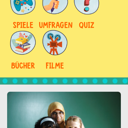
SPIELE
UMFRAGEN
QUIZ
BÜCHER
FILME