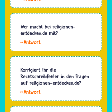
der
Webseite
religionen-
entdecken.de
Wer macht bei religionen-
findest
entdecken.de mit?
du sehr
Hallo
viel
Robi. An
Wissen
der
über
Website
verschiedene
religionen-
Korrigiert ihr die
Religionen,
entdecken.de
Rechtschreibfehler in den Fragen
kannst
arbeiten
auf religionen-entdecken.de?
im
viele
Lexikon…
Hallo, Post. Ja,
Menschen
wir
mit:Die
korrigieren
beiden
die