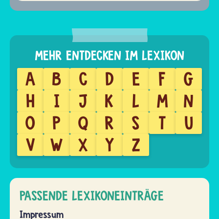
A
B
C
D
E
F
G
H
I
J
K
L
M
N
O
P
Q
R
S
T
U
V
W
X
Y
Z
PASSENDE LEXIKONEINTRÄGE
Impressum