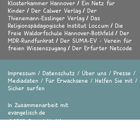
Klosterkammer Hannover
Ein Netz für
Kinder
Der Calwer Verlag
Der
Thienemann-Esslinger Verlag
Das
Religionspädagogische Institut Loccum
Die
Freie Waldorfschule Hannover-Bothfeld
Der
MDR-Rundfunkrat
Der SUMA-EV - Verein für
freien Wissenszugang
Der Erfurter Netcode
Impressum
Datenschutz
Über uns
Presse
Fußzeile
Mediadaten
Für Erwachsene
Helfen Sie mit
Sicher surfen
In Zusammenarbeit mit
evangelisch.de
2025 Copyright All
Rights reserved